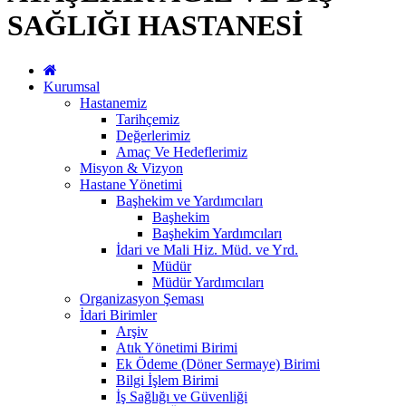
SAĞLIĞI HASTANESİ
Kurumsal
Hastanemiz
Tarihçemiz
Değerlerimiz
Amaç Ve Hedeflerimiz
Misyon & Vizyon
Hastane Yönetimi
Başhekim ve Yardımcıları
Başhekim
Başhekim Yardımcıları
İdari ve Mali Hiz. Müd. ve Yrd.
Müdür
Müdür Yardımcıları
Organizasyon Şeması
İdari Birimler
Arşiv
Atık Yönetimi Birimi
Ek Ödeme (Döner Sermaye) Birimi
Bilgi İşlem Birimi
İş Sağlığı ve Güvenliği