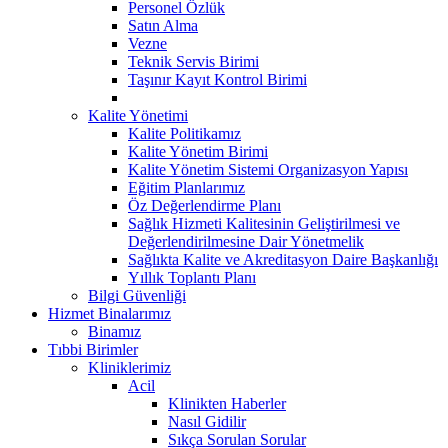
Personel Özlük
Satın Alma
Vezne
Teknik Servis Birimi
Taşınır Kayıt Kontrol Birimi
Kalite Yönetimi
Kalite Politikamız
Kalite Yönetim Birimi
Kalite Yönetim Sistemi Organizasyon Yapısı
Eğitim Planlarımız
Öz Değerlendirme Planı
Sağlık Hizmeti Kalitesinin Geliştirilmesi ve
Değerlendirilmesine Dair Yönetmelik
Sağlıkta Kalite ve Akreditasyon Daire Başkanlığı
Yıllık Toplantı Planı
Bilgi Güvenliği
Hizmet Binalarımız
Binamız
Tıbbi Birimler
Kliniklerimiz
Acil
Klinikten Haberler
Nasıl Gidilir
Sıkça Sorulan Sorular