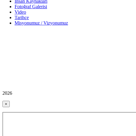
İnsan Kaynakları
Fotoğraf Galerisi
Video
Tarihçe
Misyonumuz / Vizyonumuz
2026
×