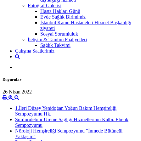
Fotoğraf Galerisi
Hasta Hakları Günü
Evde Sağlık Birimimiz
İstanbul Kamu Hastaneleri Hizmet Başkanlığı
ziyareti
Sosyal Sorumluluk
İletişim & Tanıtım Faaliyetleri
Sağlık Takvimi
Çalışma Saatlerimiz
Duyurular
26 Nisan 2022
1.İleri Düzey Yenidoğan Yoğun Bakım Hemşireliği
Sempozyumu Hk.
Sürdürülebilir Üreme Sağlığı Hizmetlerinin Kalbi: Ebelik
Sempozyumu
Nöroloji Hemşireliği Sempozyumu "İnmede Bütüncül
Yaklaşım"