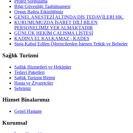
Protez Sorgulama
Bilgi Güvenliği Taahütnamesi
Organ Bağışı Etkinliğimiz
GENEL ANESTEZİ ALTINDA DİŞ TEDAVİLERİ HK.
KURUMUMUZDA İŞARET DİLİ BİLEN
PERSONELİMİZ YER ALMAKTADIR
GÜNLÜK HEKİM ÇALIŞMA LİSTESİ
KADINA EL KALKAMAZ - KADES
Staja Kabul Edilen Öğrencilerden İstenen Tetkik ve Belgeler
Sağlık Turizmi
Sağlık Hizmetleri ve Hekimler
Tedavi Paketleri
Sağlık Turizmi Birimi
Hasta ve Ziyaretçiler
Şehrimiz
Hizmet Binalarımız
Genel Hastane
Kurumsal