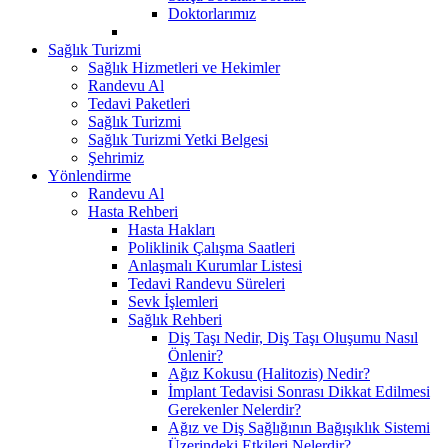
Doktorlarımız
Sağlık Turizmi
Sağlık Hizmetleri ve Hekimler
Randevu Al
Tedavi Paketleri
Sağlık Turizmi
Sağlık Turizmi Yetki Belgesi
Şehrimiz
Yönlendirme
Randevu Al
Hasta Rehberi
Hasta Hakları
Poliklinik Çalışma Saatleri
Anlaşmalı Kurumlar Listesi
Tedavi Randevu Süreleri
Sevk İşlemleri
Sağlık Rehberi
Diş Taşı Nedir, Diş Taşı Oluşumu Nasıl
Önlenir?
Ağız Kokusu (Halitozis) Nedir?
İmplant Tedavisi Sonrası Dikkat Edilmesi
Gerekenler Nelerdir?
Ağız ve Diş Sağlığının Bağışıklık Sistemi
Üzerindeki Etkileri Nelerdir?