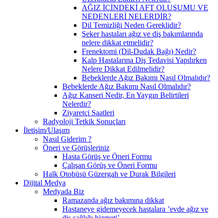
AĞIZ İÇİNDEKİ AFT OLUŞUMU VE
NEDENLERİ NELERDİR?
Dil Temizliği Neden Gereklidir?
Şeker hastaları ağız ve diş bakımlarında
nelere dikkat etmelidir?
Frenektomi (Dil-Dudak Bağı) Nedir?
Kalp Hastalarına Diş Tedavisi Yapılırken
Nelere Dikkat Edilmelidir?
Bebeklerde Ağız Bakımı Nasıl Olmalıdır?
Bebeklerde Ağız Bakımı Nasıl Olmalıdır?
Ağız Kanseri Nedir, En Yaygın Belirtileri
Nelerdir?
Ziyaretçi Saatleri
Radyoloji Tetkik Sonuçları
İletişim/Ulaşım
Nasıl Giderim ?
Öneri ve Görüşleriniz
Hasta Görüş ve Öneri Formu
Çalışan Görüş ve Öneri Formu
Halk Otobüsü Güzergah ve Durak Bilgileri
Dijital Medya
Medyada Biz
Ramazanda ağız bakımına dikkat
Hastaneye gidemeyecek hastalara ’evde ağız ve
diş sağlığı hizmeti’