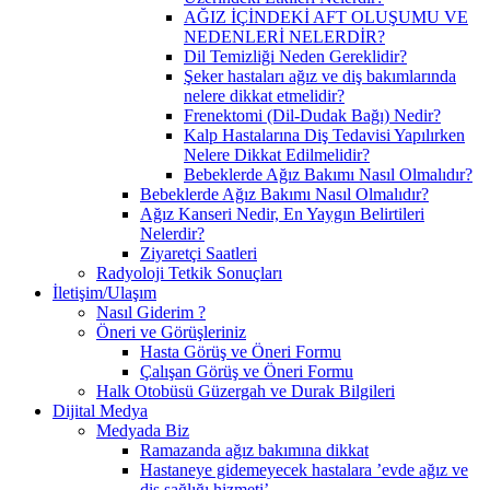
AĞIZ İÇİNDEKİ AFT OLUŞUMU VE
NEDENLERİ NELERDİR?
Dil Temizliği Neden Gereklidir?
Şeker hastaları ağız ve diş bakımlarında
nelere dikkat etmelidir?
Frenektomi (Dil-Dudak Bağı) Nedir?
Kalp Hastalarına Diş Tedavisi Yapılırken
Nelere Dikkat Edilmelidir?
Bebeklerde Ağız Bakımı Nasıl Olmalıdır?
Bebeklerde Ağız Bakımı Nasıl Olmalıdır?
Ağız Kanseri Nedir, En Yaygın Belirtileri
Nelerdir?
Ziyaretçi Saatleri
Radyoloji Tetkik Sonuçları
İletişim/Ulaşım
Nasıl Giderim ?
Öneri ve Görüşleriniz
Hasta Görüş ve Öneri Formu
Çalışan Görüş ve Öneri Formu
Halk Otobüsü Güzergah ve Durak Bilgileri
Dijital Medya
Medyada Biz
Ramazanda ağız bakımına dikkat
Hastaneye gidemeyecek hastalara ’evde ağız ve
diş sağlığı hizmeti’