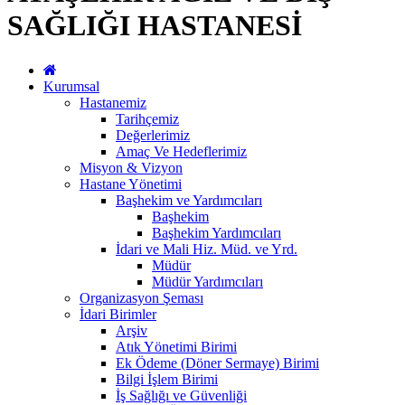
SAĞLIĞI HASTANESİ
Kurumsal
Hastanemiz
Tarihçemiz
Değerlerimiz
Amaç Ve Hedeflerimiz
Misyon & Vizyon
Hastane Yönetimi
Başhekim ve Yardımcıları
Başhekim
Başhekim Yardımcıları
İdari ve Mali Hiz. Müd. ve Yrd.
Müdür
Müdür Yardımcıları
Organizasyon Şeması
İdari Birimler
Arşiv
Atık Yönetimi Birimi
Ek Ödeme (Döner Sermaye) Birimi
Bilgi İşlem Birimi
İş Sağlığı ve Güvenliği