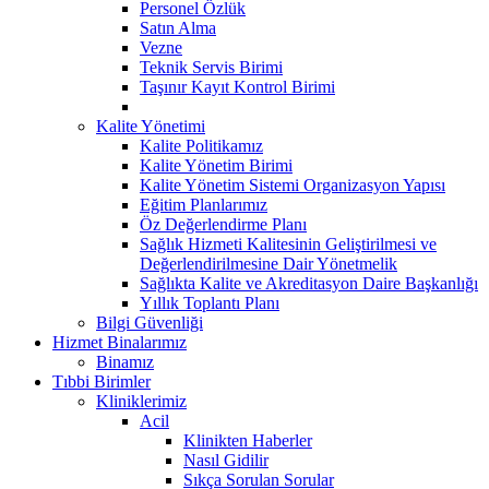
Personel Özlük
Satın Alma
Vezne
Teknik Servis Birimi
Taşınır Kayıt Kontrol Birimi
Kalite Yönetimi
Kalite Politikamız
Kalite Yönetim Birimi
Kalite Yönetim Sistemi Organizasyon Yapısı
Eğitim Planlarımız
Öz Değerlendirme Planı
Sağlık Hizmeti Kalitesinin Geliştirilmesi ve
Değerlendirilmesine Dair Yönetmelik
Sağlıkta Kalite ve Akreditasyon Daire Başkanlığı
Yıllık Toplantı Planı
Bilgi Güvenliği
Hizmet Binalarımız
Binamız
Tıbbi Birimler
Kliniklerimiz
Acil
Klinikten Haberler
Nasıl Gidilir
Sıkça Sorulan Sorular