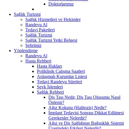
Doktorlarımız
Sağlık Turizmi
Sağlık Hizmetleri ve Hekimler
Randevu Al
Tedavi Paketleri
Sağlık Turizmi
Sağlık Turizmi Yetki Belgesi
Şehrimiz
Yönlendirme
Randevu Al
Hasta Rehberi
Hasta Hakları
Poliklinik Çalışma Saatleri
Anlaşmalı Kurumlar Listesi
Tedavi Randevu Süreleri
Sevk İşlemleri
Sağlık Rehberi
Diş Taşı Nedir, Diş Taşı Oluşumu Nasıl
Önlenir?
Ağız Kokusu (Halitozis) Nedir?
İmplant Tedavisi Sonrası Dikkat Edilmesi
Gerekenler Nelerdir?
Ağız ve Diş Sağlığının Bağışıklık Sistemi
Üzerindeki Etkileri Nelerdir?