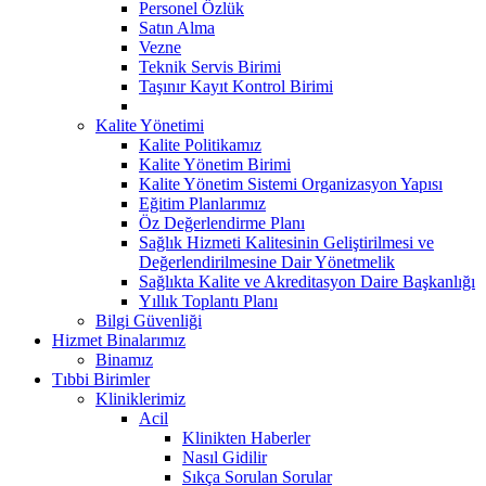
Personel Özlük
Satın Alma
Vezne
Teknik Servis Birimi
Taşınır Kayıt Kontrol Birimi
Kalite Yönetimi
Kalite Politikamız
Kalite Yönetim Birimi
Kalite Yönetim Sistemi Organizasyon Yapısı
Eğitim Planlarımız
Öz Değerlendirme Planı
Sağlık Hizmeti Kalitesinin Geliştirilmesi ve
Değerlendirilmesine Dair Yönetmelik
Sağlıkta Kalite ve Akreditasyon Daire Başkanlığı
Yıllık Toplantı Planı
Bilgi Güvenliği
Hizmet Binalarımız
Binamız
Tıbbi Birimler
Kliniklerimiz
Acil
Klinikten Haberler
Nasıl Gidilir
Sıkça Sorulan Sorular