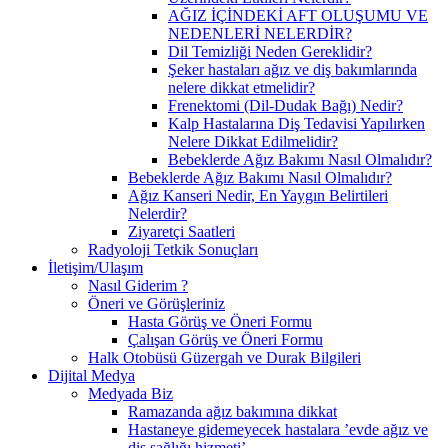
AĞIZ İÇİNDEKİ AFT OLUŞUMU VE
NEDENLERİ NELERDİR?
Dil Temizliği Neden Gereklidir?
Şeker hastaları ağız ve diş bakımlarında
nelere dikkat etmelidir?
Frenektomi (Dil-Dudak Bağı) Nedir?
Kalp Hastalarına Diş Tedavisi Yapılırken
Nelere Dikkat Edilmelidir?
Bebeklerde Ağız Bakımı Nasıl Olmalıdır?
Bebeklerde Ağız Bakımı Nasıl Olmalıdır?
Ağız Kanseri Nedir, En Yaygın Belirtileri
Nelerdir?
Ziyaretçi Saatleri
Radyoloji Tetkik Sonuçları
İletişim/Ulaşım
Nasıl Giderim ?
Öneri ve Görüşleriniz
Hasta Görüş ve Öneri Formu
Çalışan Görüş ve Öneri Formu
Halk Otobüsü Güzergah ve Durak Bilgileri
Dijital Medya
Medyada Biz
Ramazanda ağız bakımına dikkat
Hastaneye gidemeyecek hastalara ’evde ağız ve
diş sağlığı hizmeti’