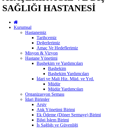
SAĞLIĞI HASTANESİ
Kurumsal
Hastanemiz
Tarihçemiz
Değerlerimiz
Amaç Ve Hedeflerimiz
Misyon & Vizyon
Hastane Yönetimi
Başhekim ve Yardımcıları
Başhekim
Başhekim Yardımcıları
İdari ve Mali Hiz. Müd. ve Yrd.
Müdür
Müdür Yardımcıları
Organizasyon Şeması
İdari Birimler
Arşiv
Atık Yönetimi Birimi
Ek Ödeme (Döner Sermaye) Birimi
Bilgi İşlem Birimi
İş Sağlığı ve Güvenliği