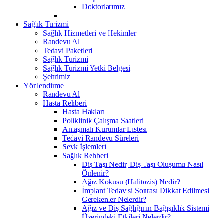
Doktorlarımız
Sağlık Turizmi
Sağlık Hizmetleri ve Hekimler
Randevu Al
Tedavi Paketleri
Sağlık Turizmi
Sağlık Turizmi Yetki Belgesi
Şehrimiz
Yönlendirme
Randevu Al
Hasta Rehberi
Hasta Hakları
Poliklinik Çalışma Saatleri
Anlaşmalı Kurumlar Listesi
Tedavi Randevu Süreleri
Sevk İşlemleri
Sağlık Rehberi
Diş Taşı Nedir, Diş Taşı Oluşumu Nasıl
Önlenir?
Ağız Kokusu (Halitozis) Nedir?
İmplant Tedavisi Sonrası Dikkat Edilmesi
Gerekenler Nelerdir?
Ağız ve Diş Sağlığının Bağışıklık Sistemi
Üzerindeki Etkileri Nelerdir?