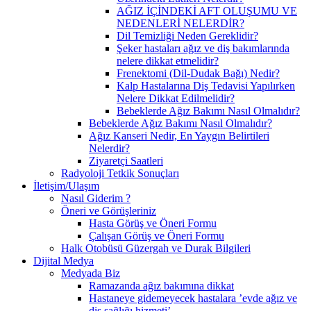
AĞIZ İÇİNDEKİ AFT OLUŞUMU VE
NEDENLERİ NELERDİR?
Dil Temizliği Neden Gereklidir?
Şeker hastaları ağız ve diş bakımlarında
nelere dikkat etmelidir?
Frenektomi (Dil-Dudak Bağı) Nedir?
Kalp Hastalarına Diş Tedavisi Yapılırken
Nelere Dikkat Edilmelidir?
Bebeklerde Ağız Bakımı Nasıl Olmalıdır?
Bebeklerde Ağız Bakımı Nasıl Olmalıdır?
Ağız Kanseri Nedir, En Yaygın Belirtileri
Nelerdir?
Ziyaretçi Saatleri
Radyoloji Tetkik Sonuçları
İletişim/Ulaşım
Nasıl Giderim ?
Öneri ve Görüşleriniz
Hasta Görüş ve Öneri Formu
Çalışan Görüş ve Öneri Formu
Halk Otobüsü Güzergah ve Durak Bilgileri
Dijital Medya
Medyada Biz
Ramazanda ağız bakımına dikkat
Hastaneye gidemeyecek hastalara ’evde ağız ve
diş sağlığı hizmeti’