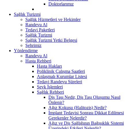
Doktorlarımız
Sağlık Turizmi
Sağlık Hizmetleri ve Hekimler
Randevu Al
Tedavi Paketleri
Sağlık Turizmi
Sağlık Turizmi Yetki Belgesi
Şehrimiz
Yönlendirme
Randevu Al
Hasta Rehberi
Hasta Hakları
Poliklinik Çalışma Saatleri
Anlaşmalı Kurumlar Listesi
Tedavi Randevu Süreleri
Sevk İşlemleri
Sağlık Rehberi
Diş Taşı Nedir, Diş Taşı Oluşumu Nasıl
Önlenir?
Ağız Kokusu (Halitozis) Nedir?
İmplant Tedavisi Sonrası Dikkat Edilmesi
Gerekenler Nelerdir?
Ağız ve Diş Sağlığının Bağışıklık Sistemi
Üzerindeki Etkileri Nelerdir?