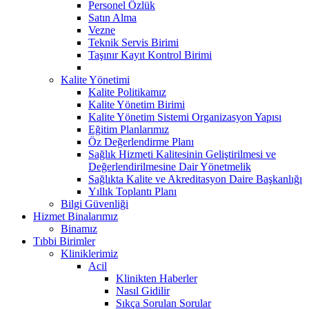
Personel Özlük
Satın Alma
Vezne
Teknik Servis Birimi
Taşınır Kayıt Kontrol Birimi
Kalite Yönetimi
Kalite Politikamız
Kalite Yönetim Birimi
Kalite Yönetim Sistemi Organizasyon Yapısı
Eğitim Planlarımız
Öz Değerlendirme Planı
Sağlık Hizmeti Kalitesinin Geliştirilmesi ve
Değerlendirilmesine Dair Yönetmelik
Sağlıkta Kalite ve Akreditasyon Daire Başkanlığı
Yıllık Toplantı Planı
Bilgi Güvenliği
Hizmet Binalarımız
Binamız
Tıbbi Birimler
Kliniklerimiz
Acil
Klinikten Haberler
Nasıl Gidilir
Sıkça Sorulan Sorular