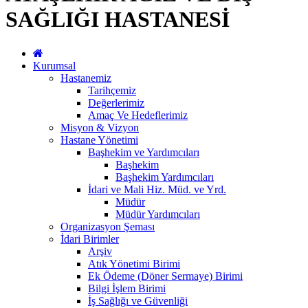
SAĞLIĞI HASTANESİ
Kurumsal
Hastanemiz
Tarihçemiz
Değerlerimiz
Amaç Ve Hedeflerimiz
Misyon & Vizyon
Hastane Yönetimi
Başhekim ve Yardımcıları
Başhekim
Başhekim Yardımcıları
İdari ve Mali Hiz. Müd. ve Yrd.
Müdür
Müdür Yardımcıları
Organizasyon Şeması
İdari Birimler
Arşiv
Atık Yönetimi Birimi
Ek Ödeme (Döner Sermaye) Birimi
Bilgi İşlem Birimi
İş Sağlığı ve Güvenliği