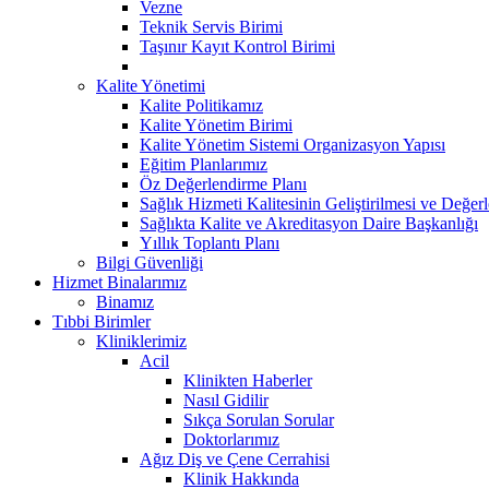
Vezne
Teknik Servis Birimi
Taşınır Kayıt Kontrol Birimi
Kalite Yönetimi
Kalite Politikamız
Kalite Yönetim Birimi
Kalite Yönetim Sistemi Organizasyon Yapısı
Eğitim Planlarımız
Öz Değerlendirme Planı
Sağlık Hizmeti Kalitesinin Geliştirilmesi ve Değer
Sağlıkta Kalite ve Akreditasyon Daire Başkanlığı
Yıllık Toplantı Planı
Bilgi Güvenliği
Hizmet Binalarımız
Binamız
Tıbbi Birimler
Kliniklerimiz
Acil
Klinikten Haberler
Nasıl Gidilir
Sıkça Sorulan Sorular
Doktorlarımız
Ağız Diş ve Çene Cerrahisi
Klinik Hakkında