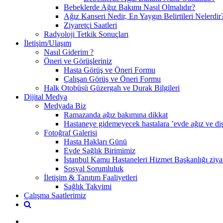
Bebeklerde Ağız Bakımı Nasıl Olmalıdır?
Ağız Kanseri Nedir, En Yaygın Belirtileri Nelerdir
Ziyaretçi Saatleri
Radyoloji Tetkik Sonuçları
İletişim/Ulaşım
Nasıl Giderim ?
Öneri ve Görüşleriniz
Hasta Görüş ve Öneri Formu
Çalışan Görüş ve Öneri Formu
Halk Otobüsü Güzergah ve Durak Bilgileri
Dijital Medya
Medyada Biz
Ramazanda ağız bakımına dikkat
Hastaneye gidemeyecek hastalara ’evde ağız ve diş 
Fotoğraf Galerisi
Hasta Hakları Günü
Evde Sağlık Birimimiz
İstanbul Kamu Hastaneleri Hizmet Başkanlığı ziyar
Sosyal Sorumluluk
İletişim & Tanıtım Faaliyetleri
Sağlık Takvimi
Çalışma Saatlerimiz