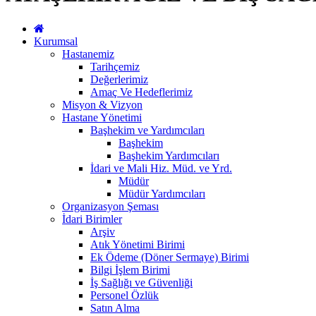
Kurumsal
Hastanemiz
Tarihçemiz
Değerlerimiz
Amaç Ve Hedeflerimiz
Misyon & Vizyon
Hastane Yönetimi
Başhekim ve Yardımcıları
Başhekim
Başhekim Yardımcıları
İdari ve Mali Hiz. Müd. ve Yrd.
Müdür
Müdür Yardımcıları
Organizasyon Şeması
İdari Birimler
Arşiv
Atık Yönetimi Birimi
Ek Ödeme (Döner Sermaye) Birimi
Bilgi İşlem Birimi
İş Sağlığı ve Güvenliği
Personel Özlük
Satın Alma