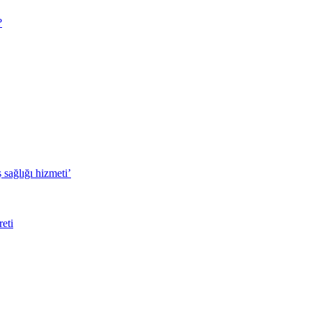
?
sağlığı hizmeti’
eti