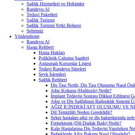
Sağlık Hizmetleri ve Hekimler
Randevu Al
Tedavi Paketleri
Sağlık Turizmi
Sağlık Turizmi Yetki Belgesi
Şehrimiz
Yönlendirme
Randevu Al
Hasta Rehberi
Hasta Hakları
Poliklinik Çalışma Saatleri
Anlaşmalı Kurumlar Listesi
Tedavi Randevu Süreleri
Sevk İşlemleri
Sağlık Rehberi
Diş Taşı Nedir, Diş Taşı Oluşumu Nasıl Önl
Ağız Kokusu (Halitozis) Nedir?
İmplant Tedavisi Sonrası Dikkat Edilmesi G
Ağız ve Diş Sağlığının Bağışıklık Sistemi Üz
AĞIZ İÇİNDEKİ AFT OLUŞUMU VE N
Dil Temizliği Neden Gereklidir?
Şeker hastaları ağız ve diş bakımlarında nele
Frenektomi (Dil-Dudak Bağı) Nedir?
Kalp Hastalarına Diş Tedavisi Yapılırken Ne
Bebeklerde Ağız Bakımı Nasıl Olmalıdır?