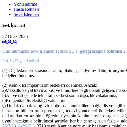
Yönlendirme
Hasta Rehberi
Sevk İşlemleri
Sevk İşlemleri
27 Ocak 2026
Kurumumuzda sevk işlemleri sadece SUT gereği aşağıda belirtilen
2
2.4.1 - Diş tedavileri
(1) Diş tedavileri sırasında; altın, platin, paladyum+platin, irrud
bedelleri ödenmez.
(2) Kemik içi implantların bedelleri ödenmez. Ancak;
a)Maksillofasiyal travma, kist ve tümörlere bağlı olarak gelişen, mak
b)Alt ve üst çenede tek taraflı serbest sonlu dişsizlik vakalarında,
c)Konjenital diş eksikliği vakalarında,
ç) Dudak damak yarığı vb. doğumsal anomalilere bağlı, diş ve ilgili 
hastaların bilinen rutin protetik diş tedavi yöntemleri ile tedavi ed
dallarından en az birer öğretim üyesinin katılımlarıyla oluşacak sa
uygulanacağının belirtilmesi şartıyla; her bir çene için en fazla 4
25/7/2014-29071)
,3713 sayılı Kanuna göre aylık bağlanmış maluller