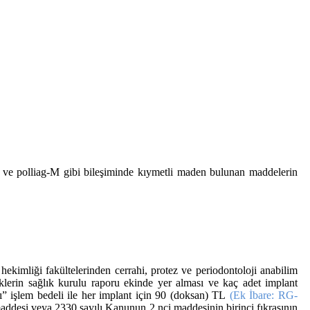
WL ve polliag-M gibi bileşiminde kıymetli maden bulunan maddelerin
hekimliği fakültelerinden cerrahi, protez ve periodontoloji anabilim
kiklerin sağlık kurulu raporu ekinde yer alması ve kaç adet implant
ı” işlem bedeli ile her implant için 90 (doksan) TL
(Ek İbare: RG-
ddesi veya 2330 sayılı Kanunun 2 nci maddesinin birinci fıkrasının