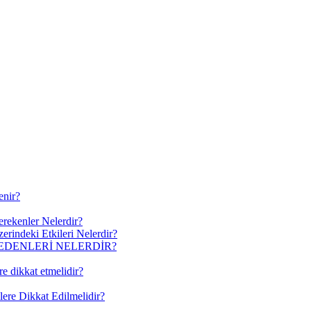
enir?
erekenler Nelerdir?
erindeki Etkileri Nelerdir?
EDENLERİ NELERDİR?
re dikkat etmelidir?
lere Dikkat Edilmelidir?