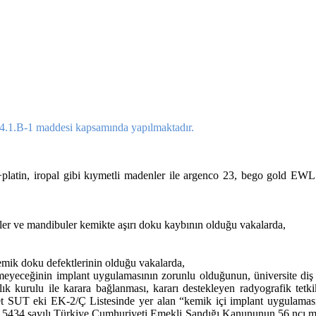
.4.1.B-1
maddesi kapsamında yapılmaktadır.
yum+platin, iropal gibi kıymetli madenler ile argenco 23, bego gold E
siler ve mandibuler kemikte aşırı doku kaybının olduğu vakalarda,
kemik doku defektlerinin olduğu vakalarda,
ilemeyeceğinin implant uygulamasının zorunlu olduğunun, üniversite diş 
ğlık kurulu ile karara bağlanması, kararı destekleyen radyografik tet
 adet SUT eki EK-2/Ç Listesinde yer alan “kemik içi implant uygulamas
, 5434 sayılı Türkiye Cumhuriyeti Emekli Sandığı Kanununun 56 ncı ma