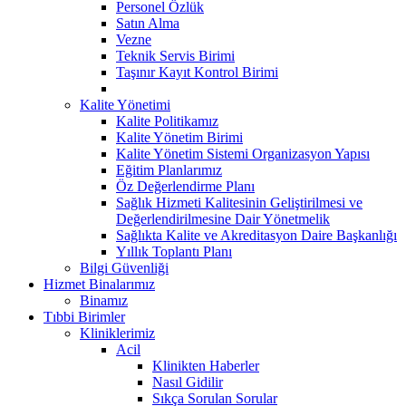
Personel Özlük
Satın Alma
Vezne
Teknik Servis Birimi
Taşınır Kayıt Kontrol Birimi
Kalite Yönetimi
Kalite Politikamız
Kalite Yönetim Birimi
Kalite Yönetim Sistemi Organizasyon Yapısı
Eğitim Planlarımız
Öz Değerlendirme Planı
Sağlık Hizmeti Kalitesinin Geliştirilmesi ve
Değerlendirilmesine Dair Yönetmelik
Sağlıkta Kalite ve Akreditasyon Daire Başkanlığı
Yıllık Toplantı Planı
Bilgi Güvenliği
Hizmet Binalarımız
Binamız
Tıbbi Birimler
Kliniklerimiz
Acil
Klinikten Haberler
Nasıl Gidilir
Sıkça Sorulan Sorular