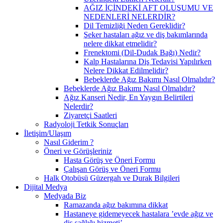
AĞIZ İÇİNDEKİ AFT OLUŞUMU VE
NEDENLERİ NELERDİR?
Dil Temizliği Neden Gereklidir?
Şeker hastaları ağız ve diş bakımlarında
nelere dikkat etmelidir?
Frenektomi (Dil-Dudak Bağı) Nedir?
Kalp Hastalarına Diş Tedavisi Yapılırken
Nelere Dikkat Edilmelidir?
Bebeklerde Ağız Bakımı Nasıl Olmalıdır?
Bebeklerde Ağız Bakımı Nasıl Olmalıdır?
Ağız Kanseri Nedir, En Yaygın Belirtileri
Nelerdir?
Ziyaretçi Saatleri
Radyoloji Tetkik Sonuçları
İletişim/Ulaşım
Nasıl Giderim ?
Öneri ve Görüşleriniz
Hasta Görüş ve Öneri Formu
Çalışan Görüş ve Öneri Formu
Halk Otobüsü Güzergah ve Durak Bilgileri
Dijital Medya
Medyada Biz
Ramazanda ağız bakımına dikkat
Hastaneye gidemeyecek hastalara ’evde ağız ve
diş sağlığı hizmeti’