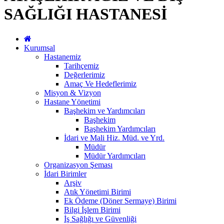
SAĞLIĞI HASTANESİ
Kurumsal
Hastanemiz
Tarihçemiz
Değerlerimiz
Amaç Ve Hedeflerimiz
Misyon & Vizyon
Hastane Yönetimi
Başhekim ve Yardımcıları
Başhekim
Başhekim Yardımcıları
İdari ve Mali Hiz. Müd. ve Yrd.
Müdür
Müdür Yardımcıları
Organizasyon Şeması
İdari Birimler
Arşiv
Atık Yönetimi Birimi
Ek Ödeme (Döner Sermaye) Birimi
Bilgi İşlem Birimi
İş Sağlığı ve Güvenliği