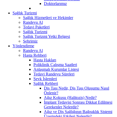
Doktorlarımız
Sağlık Turizmi
Sağlık Hizmetleri ve Hekimler
Randevu Al
Tedavi Paketleri
Sağlık Turizmi
Sağlık Turizmi Yetki Belgesi
Şehrimiz
Yönlendirme
Randevu Al
Hasta Rehberi
Hasta Hakları
Poliklinik Çalışma Saatleri
Anlaşmalı Kurumlar Listesi
Tedavi Randevu Süreleri
Sevk İşlemleri
Sağlık Rehberi
Diş Taşı Nedir, Diş Taşı Oluşumu Nasıl
Önlenir?
Ağız Kokusu (Halitozis) Nedir?
İmplant Tedavisi Sonrası Dikkat Edilmesi
Gerekenler Nelerdir?
Ağız ve Diş Sağlığının Bağışıklık Sistemi
Üzerindeki Etkileri Nelerdir?