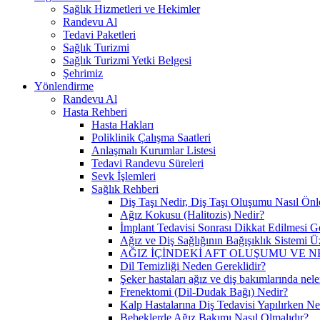
Sağlık Hizmetleri ve Hekimler
Randevu Al
Tedavi Paketleri
Sağlık Turizmi
Sağlık Turizmi Yetki Belgesi
Şehrimiz
Yönlendirme
Randevu Al
Hasta Rehberi
Hasta Hakları
Poliklinik Çalışma Saatleri
Anlaşmalı Kurumlar Listesi
Tedavi Randevu Süreleri
Sevk İşlemleri
Sağlık Rehberi
Diş Taşı Nedir, Diş Taşı Oluşumu Nasıl Önl
Ağız Kokusu (Halitozis) Nedir?
İmplant Tedavisi Sonrası Dikkat Edilmesi G
Ağız ve Diş Sağlığının Bağışıklık Sistemi Üz
AĞIZ İÇİNDEKİ AFT OLUŞUMU VE N
Dil Temizliği Neden Gereklidir?
Şeker hastaları ağız ve diş bakımlarında nele
Frenektomi (Dil-Dudak Bağı) Nedir?
Kalp Hastalarına Diş Tedavisi Yapılırken Ne
Bebeklerde Ağız Bakımı Nasıl Olmalıdır?