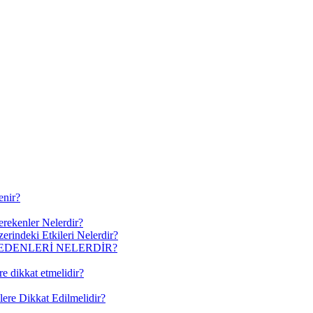
enir?
erekenler Nelerdir?
erindeki Etkileri Nelerdir?
EDENLERİ NELERDİR?
re dikkat etmelidir?
lere Dikkat Edilmelidir?