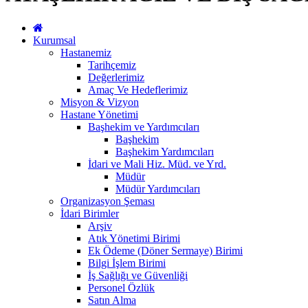
Kurumsal
Hastanemiz
Tarihçemiz
Değerlerimiz
Amaç Ve Hedeflerimiz
Misyon & Vizyon
Hastane Yönetimi
Başhekim ve Yardımcıları
Başhekim
Başhekim Yardımcıları
İdari ve Mali Hiz. Müd. ve Yrd.
Müdür
Müdür Yardımcıları
Organizasyon Şeması
İdari Birimler
Arşiv
Atık Yönetimi Birimi
Ek Ödeme (Döner Sermaye) Birimi
Bilgi İşlem Birimi
İş Sağlığı ve Güvenliği
Personel Özlük
Satın Alma