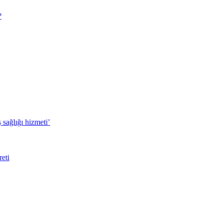
?
sağlığı hizmeti’
eti