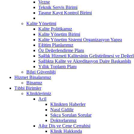
Vezne
Teknik Servis Birimi
Taşınır Kayıt Kontrol Birimi
Kalite Yönetimi
Kalite Politikamız
Kalite Yönetim Birimi
Kalite Yönetim Sistemi Organizasyon Yapısı
Eğitim Planlarımız
Öz Değerlendirme Planı
Sağlık Hizmeti Kalitesinin Geliştirilmesi ve Değer
Sağlıkta Kalite ve Akreditasyon Daire Başkanlığı
Yıllık Toplantı Planı
Bilgi Güvenliği
Hizmet Binalarımız
Binamız
Tıbbi Birimler
Kliniklerimiz
Acil
Klinikten Haberler
Nasıl Gidilir
Sıkça Sorulan Sorular
Doktorlarımız
Ağız Diş ve Çene Cerrahisi
Klinik Hakkında