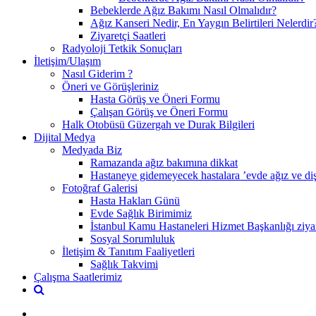
Bebeklerde Ağız Bakımı Nasıl Olmalıdır?
Ağız Kanseri Nedir, En Yaygın Belirtileri Nelerdir
Ziyaretçi Saatleri
Radyoloji Tetkik Sonuçları
İletişim/Ulaşım
Nasıl Giderim ?
Öneri ve Görüşleriniz
Hasta Görüş ve Öneri Formu
Çalışan Görüş ve Öneri Formu
Halk Otobüsü Güzergah ve Durak Bilgileri
Dijital Medya
Medyada Biz
Ramazanda ağız bakımına dikkat
Hastaneye gidemeyecek hastalara ’evde ağız ve diş 
Fotoğraf Galerisi
Hasta Hakları Günü
Evde Sağlık Birimimiz
İstanbul Kamu Hastaneleri Hizmet Başkanlığı ziyar
Sosyal Sorumluluk
İletişim & Tanıtım Faaliyetleri
Sağlık Takvimi
Çalışma Saatlerimiz