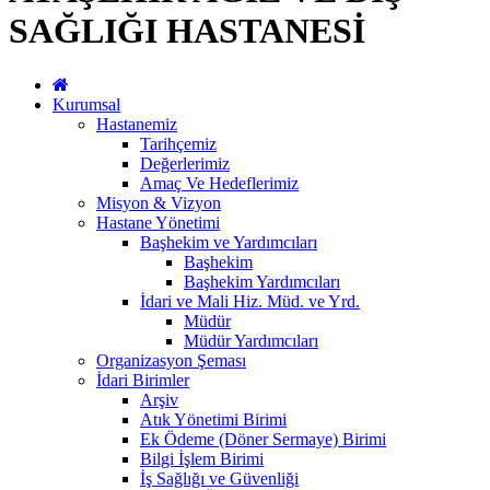
SAĞLIĞI HASTANESİ
Kurumsal
Hastanemiz
Tarihçemiz
Değerlerimiz
Amaç Ve Hedeflerimiz
Misyon & Vizyon
Hastane Yönetimi
Başhekim ve Yardımcıları
Başhekim
Başhekim Yardımcıları
İdari ve Mali Hiz. Müd. ve Yrd.
Müdür
Müdür Yardımcıları
Organizasyon Şeması
İdari Birimler
Arşiv
Atık Yönetimi Birimi
Ek Ödeme (Döner Sermaye) Birimi
Bilgi İşlem Birimi
İş Sağlığı ve Güvenliği