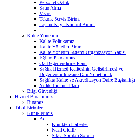
Personel Özlük
Satın Alma
Vezne
Teknik Servis Birimi
Taşınır Kayıt Kontrol Birimi
Kalite Yönetimi
Kalite Politikamız
Kalite Yönetim Birimi
Kalite Yönetim Sistemi Organizasyon Yapısı
Eğitim Planlarımız
Öz Değerlendirme Planı
Sağlık Hizmeti Kalitesinin Geliştirilmesi ve
Değerlendirilmesine Dair Yönetmelik
Sağlıkta Kalite ve Akreditasyon Daire Başkanlığı
Yıllık Toplantı Planı
Bilgi Güvenliği
Hizmet Binalarımız
Binamız
Tıbbi Birimler
Kliniklerimiz
Acil
Klinikten Haberler
Nasıl Gidilir
Sıkça Sorulan Sorular