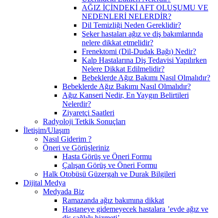
AĞIZ İÇİNDEKİ AFT OLUŞUMU VE
NEDENLERİ NELERDİR?
Dil Temizliği Neden Gereklidir?
Şeker hastaları ağız ve diş bakımlarında
nelere dikkat etmelidir?
Frenektomi (Dil-Dudak Bağı) Nedir?
Kalp Hastalarına Diş Tedavisi Yapılırken
Nelere Dikkat Edilmelidir?
Bebeklerde Ağız Bakımı Nasıl Olmalıdır?
Bebeklerde Ağız Bakımı Nasıl Olmalıdır?
Ağız Kanseri Nedir, En Yaygın Belirtileri
Nelerdir?
Ziyaretçi Saatleri
Radyoloji Tetkik Sonuçları
İletişim/Ulaşım
Nasıl Giderim ?
Öneri ve Görüşleriniz
Hasta Görüş ve Öneri Formu
Çalışan Görüş ve Öneri Formu
Halk Otobüsü Güzergah ve Durak Bilgileri
Dijital Medya
Medyada Biz
Ramazanda ağız bakımına dikkat
Hastaneye gidemeyecek hastalara ’evde ağız ve
diş sağlığı hizmeti’