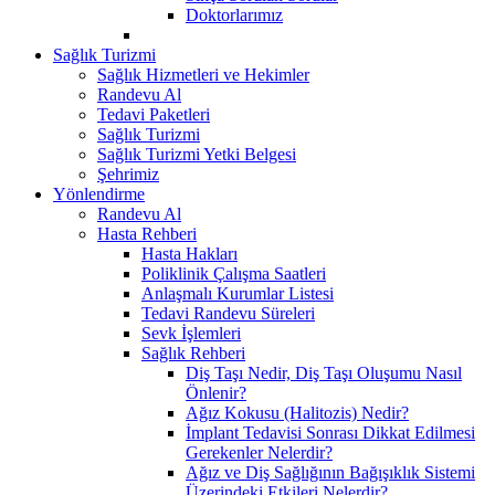
Doktorlarımız
Sağlık Turizmi
Sağlık Hizmetleri ve Hekimler
Randevu Al
Tedavi Paketleri
Sağlık Turizmi
Sağlık Turizmi Yetki Belgesi
Şehrimiz
Yönlendirme
Randevu Al
Hasta Rehberi
Hasta Hakları
Poliklinik Çalışma Saatleri
Anlaşmalı Kurumlar Listesi
Tedavi Randevu Süreleri
Sevk İşlemleri
Sağlık Rehberi
Diş Taşı Nedir, Diş Taşı Oluşumu Nasıl
Önlenir?
Ağız Kokusu (Halitozis) Nedir?
İmplant Tedavisi Sonrası Dikkat Edilmesi
Gerekenler Nelerdir?
Ağız ve Diş Sağlığının Bağışıklık Sistemi
Üzerindeki Etkileri Nelerdir?