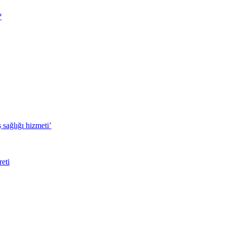
?
sağlığı hizmeti’
eti