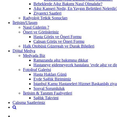
Bebeklerde Ağız Bakımı Nasıl Olmalıdır?
Ağız Kanseri Nedir, En Yaygın Belirtileri Nelerdir
Ziyaretçi Saatleri
Radyoloji Tetkik Sonuçları
İletişim/Ulaşım
Nasıl Giderim ?
Öneri ve Görüşleriniz
Hasta Görüş ve Öneri Formu
Çalışan Görüş ve Öneri Formu
Halk Otobüsü Güzergah ve Durak Bilgileri
Dijital Medya
Medyada Biz
Ramazanda ağız bakımına dikkat
Hastaneye gidemeyecek hastalara ’evde ağız ve diş 
Fotoğraf Galerisi
Hasta Hakları Günü
Evde Sağlık Birimimiz
İstanbul Kamu Hastaneleri Hizmet Başkanlığı ziyar
Sosyal Sorumluluk
İletişim & Tanıtım Faaliyetleri
Sağlık Takvimi
Çalışma Saatlerimiz