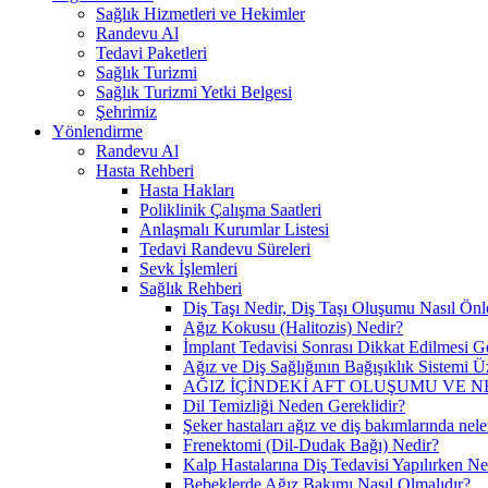
Sağlık Hizmetleri ve Hekimler
Randevu Al
Tedavi Paketleri
Sağlık Turizmi
Sağlık Turizmi Yetki Belgesi
Şehrimiz
Yönlendirme
Randevu Al
Hasta Rehberi
Hasta Hakları
Poliklinik Çalışma Saatleri
Anlaşmalı Kurumlar Listesi
Tedavi Randevu Süreleri
Sevk İşlemleri
Sağlık Rehberi
Diş Taşı Nedir, Diş Taşı Oluşumu Nasıl Önl
Ağız Kokusu (Halitozis) Nedir?
İmplant Tedavisi Sonrası Dikkat Edilmesi G
Ağız ve Diş Sağlığının Bağışıklık Sistemi Üz
AĞIZ İÇİNDEKİ AFT OLUŞUMU VE N
Dil Temizliği Neden Gereklidir?
Şeker hastaları ağız ve diş bakımlarında nele
Frenektomi (Dil-Dudak Bağı) Nedir?
Kalp Hastalarına Diş Tedavisi Yapılırken Ne
Bebeklerde Ağız Bakımı Nasıl Olmalıdır?