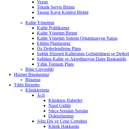
Vezne
Teknik Servis Birimi
Taşınır Kayıt Kontrol Birimi
Kalite Yönetimi
Kalite Politikamız
Kalite Yönetim Birimi
Kalite Yönetim Sistemi Organizasyon Yapısı
Eğitim Planlarımız
Öz Değerlendirme Planı
Sağlık Hizmeti Kalitesinin Geliştirilmesi ve Değer
Sağlıkta Kalite ve Akreditasyon Daire Başkanlığı
Yıllık Toplantı Planı
Bilgi Güvenliği
Hizmet Binalarımız
Binamız
Tıbbi Birimler
Kliniklerimiz
Acil
Klinikten Haberler
Nasıl Gidilir
Sıkça Sorulan Sorular
Doktorlarımız
Ağız Diş ve Çene Cerrahisi
Klinik Hakkında