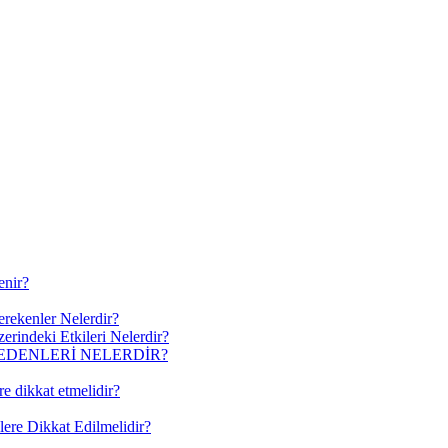
enir?
erekenler Nelerdir?
erindeki Etkileri Nelerdir?
EDENLERİ NELERDİR?
re dikkat etmelidir?
lere Dikkat Edilmelidir?