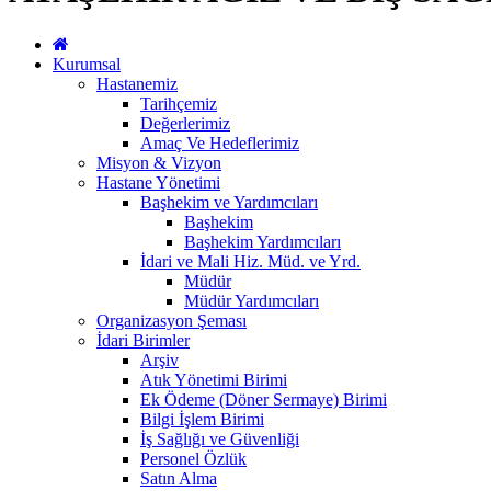
Kurumsal
Hastanemiz
Tarihçemiz
Değerlerimiz
Amaç Ve Hedeflerimiz
Misyon & Vizyon
Hastane Yönetimi
Başhekim ve Yardımcıları
Başhekim
Başhekim Yardımcıları
İdari ve Mali Hiz. Müd. ve Yrd.
Müdür
Müdür Yardımcıları
Organizasyon Şeması
İdari Birimler
Arşiv
Atık Yönetimi Birimi
Ek Ödeme (Döner Sermaye) Birimi
Bilgi İşlem Birimi
İş Sağlığı ve Güvenliği
Personel Özlük
Satın Alma