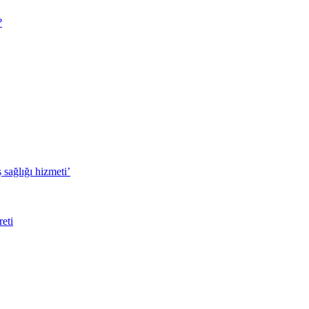
?
sağlığı hizmeti’
eti