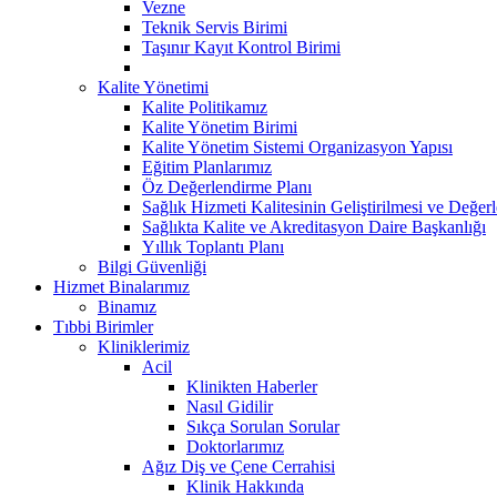
Vezne
Teknik Servis Birimi
Taşınır Kayıt Kontrol Birimi
Kalite Yönetimi
Kalite Politikamız
Kalite Yönetim Birimi
Kalite Yönetim Sistemi Organizasyon Yapısı
Eğitim Planlarımız
Öz Değerlendirme Planı
Sağlık Hizmeti Kalitesinin Geliştirilmesi ve Değer
Sağlıkta Kalite ve Akreditasyon Daire Başkanlığı
Yıllık Toplantı Planı
Bilgi Güvenliği
Hizmet Binalarımız
Binamız
Tıbbi Birimler
Kliniklerimiz
Acil
Klinikten Haberler
Nasıl Gidilir
Sıkça Sorulan Sorular
Doktorlarımız
Ağız Diş ve Çene Cerrahisi
Klinik Hakkında