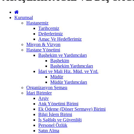
Kurumsal
Hastanemiz
Tarihçemiz
Değerlerimiz
Amaç Ve Hedeflerimiz
Misyon & Vizyon
Hastane Yönetimi
Başhekim ve Yardımcıları
Başhekim
Başhekim Yardımcıları
İdari ve Mali Hiz. Müd. ve Yrd.
Müdür
Müdür Yardımcıları
Organizasyon Şeması
İdari Birimler
Arşiv
Atık Yönetimi Birimi
Ek Ödeme (Döner Sermaye) Birimi
Bilgi İşlem Birimi
İş Sağlığı ve Güvenliği
Personel Özlük
Satın Alma