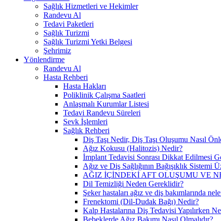
Sağlık Hizmetleri ve Hekimler
Randevu Al
Tedavi Paketleri
Sağlık Turizmi
Sağlık Turizmi Yetki Belgesi
Şehrimiz
Yönlendirme
Randevu Al
Hasta Rehberi
Hasta Hakları
Poliklinik Çalışma Saatleri
Anlaşmalı Kurumlar Listesi
Tedavi Randevu Süreleri
Sevk İşlemleri
Sağlık Rehberi
Diş Taşı Nedir, Diş Taşı Oluşumu Nasıl Önl
Ağız Kokusu (Halitozis) Nedir?
İmplant Tedavisi Sonrası Dikkat Edilmesi G
Ağız ve Diş Sağlığının Bağışıklık Sistemi Üz
AĞIZ İÇİNDEKİ AFT OLUŞUMU VE N
Dil Temizliği Neden Gereklidir?
Şeker hastaları ağız ve diş bakımlarında nele
Frenektomi (Dil-Dudak Bağı) Nedir?
Kalp Hastalarına Diş Tedavisi Yapılırken Ne
Bebeklerde Ağız Bakımı Nasıl Olmalıdır?