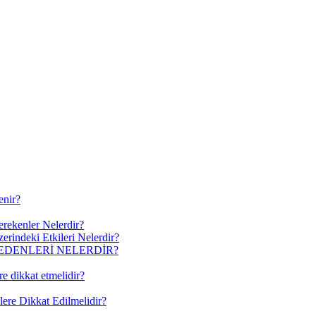
enir?
erekenler Nelerdir?
erindeki Etkileri Nelerdir?
EDENLERİ NELERDİR?
re dikkat etmelidir?
lere Dikkat Edilmelidir?