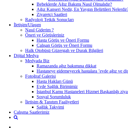
Bebeklerde Ağız Bakımı Nasıl Olmalıdır?
Ağız Kanseri Nedir, En Yaygın Belirtileri Nelerdir
Ziyaretçi Saatleri
Radyoloji Tetkik Sonuçları
İletişim/Ulaşım
Nasıl Giderim ?
Öneri ve Görüşleriniz
Hasta Görüş ve Öneri Formu
Çalışan Görüş ve Öneri Formu
Halk Otobüsü Güzergah ve Durak Bilgileri
Dijital Medya
Medyada Biz
Ramazanda ağız bakımına dikkat
Hastaneye gidemeyecek hastalara ’evde ağız ve diş 
Fotoğraf Galerisi
Hasta Hakları Günü
Evde Sağlık Birimimiz
İstanbul Kamu Hastaneleri Hizmet Başkanlığı ziyar
Sosyal Sorumluluk
İletişim & Tanıtım Faaliyetleri
Sağlık Takvimi
Çalışma Saatlerimiz