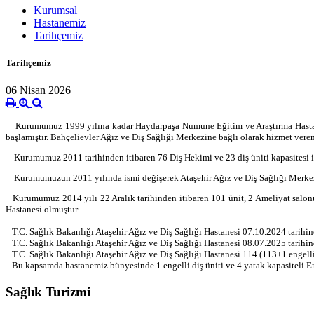
Kurumsal
Hastanemiz
Tarihçemiz
Tarihçemiz
06 Nisan 2026
Kurumumuz 1999 yılına kadar Haydarpaşa Numune Eğitim ve Araştırma Hastanesi’
başlamıştır. Bahçelievler Ağız ve Diş Sağlığı Merkezine bağlı olarak hizmet ve
Kurumumuz 2011 tarihinden itibaren 76 Diş Hekimi ve 23 diş üniti kapasitesi ile
Kurumumuzun 2011 yılında ismi değişerek Ataşehir Ağız ve Diş Sağlığı Merkezi ol
Kurumumuz 2014 yılı 22 Aralık tarihinden itibaren 101 ünit, 2 Ameliyat salonu,1
Hastanesi olmuştur.
T.C. Sağlık Bakanlığı Ataşehir Ağız ve Diş Sağlığı Hastanesi 07.10.2024 tarihi
T.C. Sağlık Bakanlığı Ataşehir Ağız ve Diş Sağlığı Hastanesi 08.07.2025 tarihi
T.C. Sağlık Bakanlığı Ataşehir Ağız ve Diş Sağlığı Hastanesi 114 (113+1 engelli
Bu kapsamda hastanemiz bünyesinde 1 engelli diş üniti ve 4 yatak kapasiteli E
Sağlık Turizmi