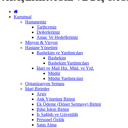
Kurumsal
Hastanemiz
Tarihçemiz
Değerlerimiz
Amaç Ve Hedeflerimiz
Misyon & Vizyon
Hastane Yönetimi
Başhekim ve Yardımcıları
Başhekim
Başhekim Yardımcıları
İdari ve Mali Hiz. Müd. ve Yrd.
Müdür
Müdür Yardımcıları
Organizasyon Şeması
İdari Birimler
Arşiv
Atık Yönetimi Birimi
Ek Ödeme (Döner Sermaye) Birimi
Bilgi İşlem Birimi
İş Sağlığı ve Güvenliği
Personel Özlük
Satın Alma