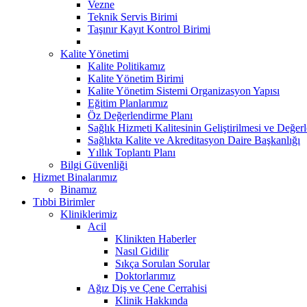
Vezne
Teknik Servis Birimi
Taşınır Kayıt Kontrol Birimi
Kalite Yönetimi
Kalite Politikamız
Kalite Yönetim Birimi
Kalite Yönetim Sistemi Organizasyon Yapısı
Eğitim Planlarımız
Öz Değerlendirme Planı
Sağlık Hizmeti Kalitesinin Geliştirilmesi ve Değer
Sağlıkta Kalite ve Akreditasyon Daire Başkanlığı
Yıllık Toplantı Planı
Bilgi Güvenliği
Hizmet Binalarımız
Binamız
Tıbbi Birimler
Kliniklerimiz
Acil
Klinikten Haberler
Nasıl Gidilir
Sıkça Sorulan Sorular
Doktorlarımız
Ağız Diş ve Çene Cerrahisi
Klinik Hakkında