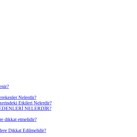
enir?
erekenler Nelerdir?
erindeki Etkileri Nelerdir?
EDENLERİ NELERDİR?
re dikkat etmelidir?
lere Dikkat Edilmelidir?