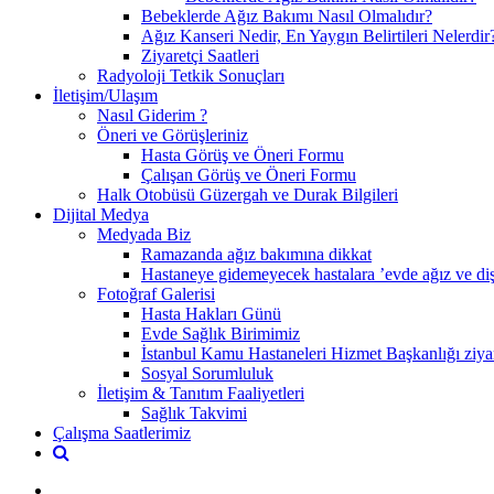
Bebeklerde Ağız Bakımı Nasıl Olmalıdır?
Ağız Kanseri Nedir, En Yaygın Belirtileri Nelerdir
Ziyaretçi Saatleri
Radyoloji Tetkik Sonuçları
İletişim/Ulaşım
Nasıl Giderim ?
Öneri ve Görüşleriniz
Hasta Görüş ve Öneri Formu
Çalışan Görüş ve Öneri Formu
Halk Otobüsü Güzergah ve Durak Bilgileri
Dijital Medya
Medyada Biz
Ramazanda ağız bakımına dikkat
Hastaneye gidemeyecek hastalara ’evde ağız ve diş 
Fotoğraf Galerisi
Hasta Hakları Günü
Evde Sağlık Birimimiz
İstanbul Kamu Hastaneleri Hizmet Başkanlığı ziyar
Sosyal Sorumluluk
İletişim & Tanıtım Faaliyetleri
Sağlık Takvimi
Çalışma Saatlerimiz