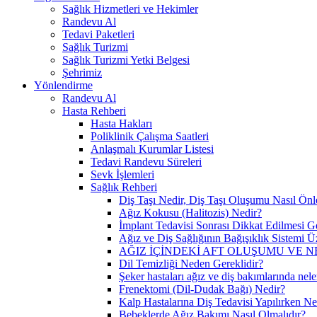
Sağlık Hizmetleri ve Hekimler
Randevu Al
Tedavi Paketleri
Sağlık Turizmi
Sağlık Turizmi Yetki Belgesi
Şehrimiz
Yönlendirme
Randevu Al
Hasta Rehberi
Hasta Hakları
Poliklinik Çalışma Saatleri
Anlaşmalı Kurumlar Listesi
Tedavi Randevu Süreleri
Sevk İşlemleri
Sağlık Rehberi
Diş Taşı Nedir, Diş Taşı Oluşumu Nasıl Önl
Ağız Kokusu (Halitozis) Nedir?
İmplant Tedavisi Sonrası Dikkat Edilmesi G
Ağız ve Diş Sağlığının Bağışıklık Sistemi Üz
AĞIZ İÇİNDEKİ AFT OLUŞUMU VE N
Dil Temizliği Neden Gereklidir?
Şeker hastaları ağız ve diş bakımlarında nele
Frenektomi (Dil-Dudak Bağı) Nedir?
Kalp Hastalarına Diş Tedavisi Yapılırken Ne
Bebeklerde Ağız Bakımı Nasıl Olmalıdır?