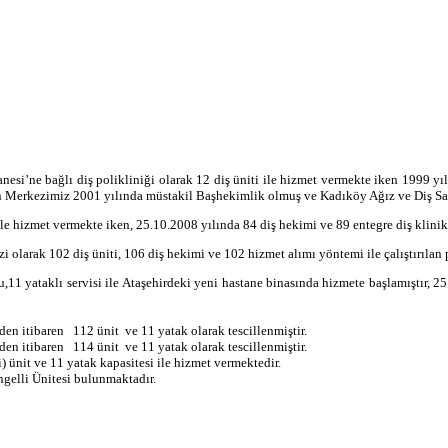
ne bağlı diş polikliniği olarak 12 diş üniti ile hizmet vermekte iken 1999 yıl
ren Merkezimiz 2001 yılında müstakil Başhekimlik olmuş ve Kadıköy Ağız ve Diş Sa
 hizmet vermekte iken, 25.10.2008 yılında 84 diş hekimi ve 89 entegre diş klinik 
arak 102 diş üniti, 106 diş hekimi ve 102 hizmet alımı yöntemi ile çalıştırılan p
1 yataklı servisi ile Ataşehirdeki yeni hastane binasında hizmete başlamıştır, 25 
nden itibaren
112 ünit ve 11 yatak olarak tescillenmiştir.
nden itibaren
114 ünit ve 11 yatak olarak tescillenmiştir.
) ünit ve 11 yatak kapasitesi ile hizmet vermektedir.
ngelli Ünitesi bulunmaktadır.