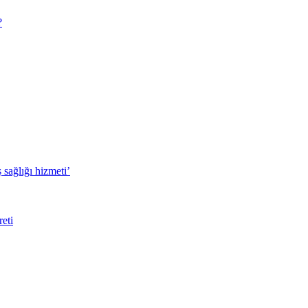
?
sağlığı hizmeti’
eti