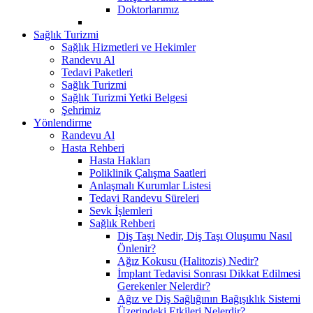
Doktorlarımız
Sağlık Turizmi
Sağlık Hizmetleri ve Hekimler
Randevu Al
Tedavi Paketleri
Sağlık Turizmi
Sağlık Turizmi Yetki Belgesi
Şehrimiz
Yönlendirme
Randevu Al
Hasta Rehberi
Hasta Hakları
Poliklinik Çalışma Saatleri
Anlaşmalı Kurumlar Listesi
Tedavi Randevu Süreleri
Sevk İşlemleri
Sağlık Rehberi
Diş Taşı Nedir, Diş Taşı Oluşumu Nasıl
Önlenir?
Ağız Kokusu (Halitozis) Nedir?
İmplant Tedavisi Sonrası Dikkat Edilmesi
Gerekenler Nelerdir?
Ağız ve Diş Sağlığının Bağışıklık Sistemi
Üzerindeki Etkileri Nelerdir?