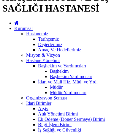
SAĞLIĞI HASTANESİ
Kurumsal
Hastanemiz
Tarihçemiz
Değerlerimiz
Amaç Ve Hedeflerimiz
Misyon & Vizyon
Hastane Yönetimi
Başhekim ve Yardımcıları
Başhekim
Başhekim Yardımcıları
İdari ve Mali Hiz. Müd. ve Yrd.
Müdür
Müdür Yardımcıları
Organizasyon Şeması
İdari Birimler
Arşiv
Atık Yönetimi Birimi
Ek Ödeme (Döner Sermaye) Birimi
Bilgi İşlem Birimi
İş Sağlığı ve Güvenliği