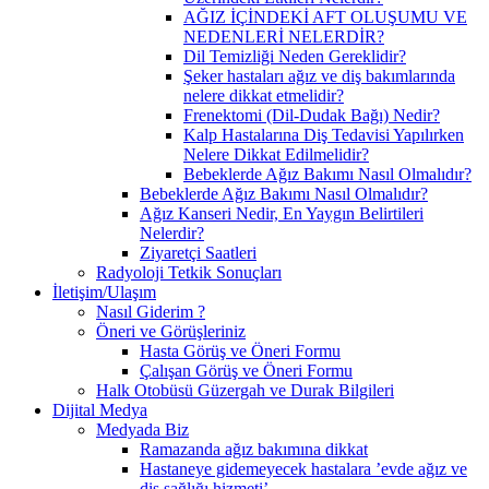
AĞIZ İÇİNDEKİ AFT OLUŞUMU VE
NEDENLERİ NELERDİR?
Dil Temizliği Neden Gereklidir?
Şeker hastaları ağız ve diş bakımlarında
nelere dikkat etmelidir?
Frenektomi (Dil-Dudak Bağı) Nedir?
Kalp Hastalarına Diş Tedavisi Yapılırken
Nelere Dikkat Edilmelidir?
Bebeklerde Ağız Bakımı Nasıl Olmalıdır?
Bebeklerde Ağız Bakımı Nasıl Olmalıdır?
Ağız Kanseri Nedir, En Yaygın Belirtileri
Nelerdir?
Ziyaretçi Saatleri
Radyoloji Tetkik Sonuçları
İletişim/Ulaşım
Nasıl Giderim ?
Öneri ve Görüşleriniz
Hasta Görüş ve Öneri Formu
Çalışan Görüş ve Öneri Formu
Halk Otobüsü Güzergah ve Durak Bilgileri
Dijital Medya
Medyada Biz
Ramazanda ağız bakımına dikkat
Hastaneye gidemeyecek hastalara ’evde ağız ve
diş sağlığı hizmeti’