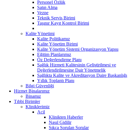
Personel Özlük
Satın Alma
Vezne
Teknik Servis Birimi
Taşınır Kayıt Kontrol Birimi
Kalite Yönetimi
Kalite Politikamız
Kalite Yönetim Birimi
Kalite Yönetim Sistemi Organizasyon Yapısı
Eğitim Planlarımız
Öz Değerlendirme Planı
Sağlık Hizmeti Kalitesinin Geliştirilmesi ve
Değerlendirilmesine Dair Yönetmelik
Sağlıkta Kalite ve Akreditasyon Daire Başkanlığı
Yıllık Toplantı Planı
Bilgi Güvenliği
Hizmet Binalarımız
Binamız
Tıbbi Birimler
Kliniklerimiz
Acil
Klinikten Haberler
Nasıl Gidilir
Sıkça Sorulan Sorular