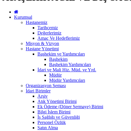
Kurumsal
Hastanemiz
Tarihçemiz
Değerlerimiz
Amaç Ve Hedeflerimiz
Misyon & Vizyon
Hastane Yönetimi
Başhekim ve Yardımcıları
Başhekim
Başhekim Yardımcıları
İdari ve Mali Hiz. Müd. ve Yrd.
Müdür
Müdür Yardımcıları
Organizasyon Şeması
İdari Birimler
Arşiv
Atık Yönetimi Birimi
Ek Ödeme (Döner Sermaye) Birimi
Bilgi İşlem Birimi
İş Sağlığı ve Güvenliği
Personel Özlük
Satın Alma