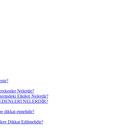
enir?
erekenler Nelerdir?
erindeki Etkileri Nelerdir?
EDENLERİ NELERDİR?
re dikkat etmelidir?
lere Dikkat Edilmelidir?