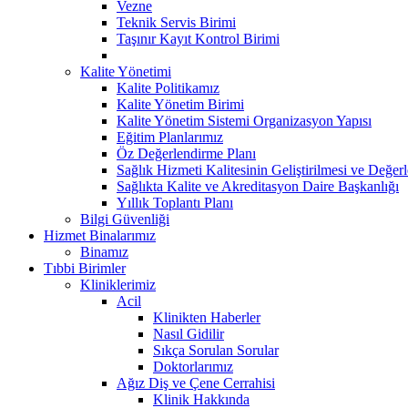
Vezne
Teknik Servis Birimi
Taşınır Kayıt Kontrol Birimi
Kalite Yönetimi
Kalite Politikamız
Kalite Yönetim Birimi
Kalite Yönetim Sistemi Organizasyon Yapısı
Eğitim Planlarımız
Öz Değerlendirme Planı
Sağlık Hizmeti Kalitesinin Geliştirilmesi ve Değer
Sağlıkta Kalite ve Akreditasyon Daire Başkanlığı
Yıllık Toplantı Planı
Bilgi Güvenliği
Hizmet Binalarımız
Binamız
Tıbbi Birimler
Kliniklerimiz
Acil
Klinikten Haberler
Nasıl Gidilir
Sıkça Sorulan Sorular
Doktorlarımız
Ağız Diş ve Çene Cerrahisi
Klinik Hakkında