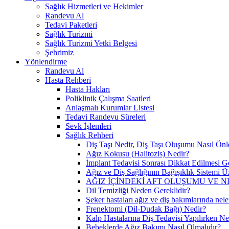
Sağlık Hizmetleri ve Hekimler
Randevu Al
Tedavi Paketleri
Sağlık Turizmi
Sağlık Turizmi Yetki Belgesi
Şehrimiz
Yönlendirme
Randevu Al
Hasta Rehberi
Hasta Hakları
Poliklinik Çalışma Saatleri
Anlaşmalı Kurumlar Listesi
Tedavi Randevu Süreleri
Sevk İşlemleri
Sağlık Rehberi
Diş Taşı Nedir, Diş Taşı Oluşumu Nasıl Önl
Ağız Kokusu (Halitozis) Nedir?
İmplant Tedavisi Sonrası Dikkat Edilmesi G
Ağız ve Diş Sağlığının Bağışıklık Sistemi Üz
AĞIZ İÇİNDEKİ AFT OLUŞUMU VE N
Dil Temizliği Neden Gereklidir?
Şeker hastaları ağız ve diş bakımlarında nele
Frenektomi (Dil-Dudak Bağı) Nedir?
Kalp Hastalarına Diş Tedavisi Yapılırken Ne
Bebeklerde Ağız Bakımı Nasıl Olmalıdır?