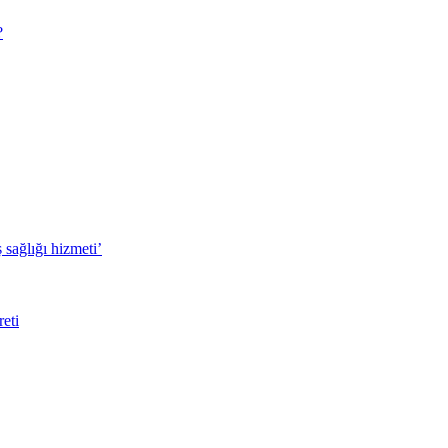
?
sağlığı hizmeti’
eti