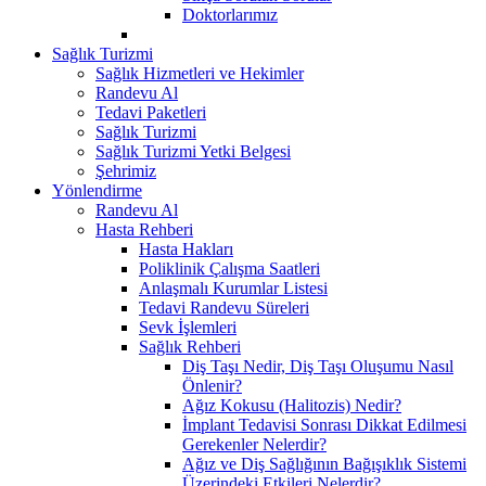
Doktorlarımız
Sağlık Turizmi
Sağlık Hizmetleri ve Hekimler
Randevu Al
Tedavi Paketleri
Sağlık Turizmi
Sağlık Turizmi Yetki Belgesi
Şehrimiz
Yönlendirme
Randevu Al
Hasta Rehberi
Hasta Hakları
Poliklinik Çalışma Saatleri
Anlaşmalı Kurumlar Listesi
Tedavi Randevu Süreleri
Sevk İşlemleri
Sağlık Rehberi
Diş Taşı Nedir, Diş Taşı Oluşumu Nasıl
Önlenir?
Ağız Kokusu (Halitozis) Nedir?
İmplant Tedavisi Sonrası Dikkat Edilmesi
Gerekenler Nelerdir?
Ağız ve Diş Sağlığının Bağışıklık Sistemi
Üzerindeki Etkileri Nelerdir?