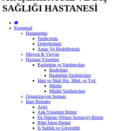
SAĞLIĞI HASTANESİ
Kurumsal
Hastanemiz
Tarihçemiz
Değerlerimiz
Amaç Ve Hedeflerimiz
Misyon & Vizyon
Hastane Yönetimi
Başhekim ve Yardımcıları
Başhekim
Başhekim Yardımcıları
İdari ve Mali Hiz. Müd. ve Yrd.
Müdür
Müdür Yardımcıları
Organizasyon Şeması
İdari Birimler
Arşiv
Atık Yönetimi Birimi
Ek Ödeme (Döner Sermaye) Birimi
Bilgi İşlem Birimi
İş Sağlığı ve Güvenliği