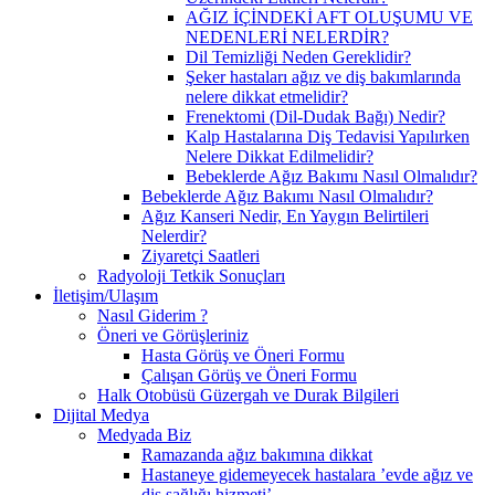
AĞIZ İÇİNDEKİ AFT OLUŞUMU VE
NEDENLERİ NELERDİR?
Dil Temizliği Neden Gereklidir?
Şeker hastaları ağız ve diş bakımlarında
nelere dikkat etmelidir?
Frenektomi (Dil-Dudak Bağı) Nedir?
Kalp Hastalarına Diş Tedavisi Yapılırken
Nelere Dikkat Edilmelidir?
Bebeklerde Ağız Bakımı Nasıl Olmalıdır?
Bebeklerde Ağız Bakımı Nasıl Olmalıdır?
Ağız Kanseri Nedir, En Yaygın Belirtileri
Nelerdir?
Ziyaretçi Saatleri
Radyoloji Tetkik Sonuçları
İletişim/Ulaşım
Nasıl Giderim ?
Öneri ve Görüşleriniz
Hasta Görüş ve Öneri Formu
Çalışan Görüş ve Öneri Formu
Halk Otobüsü Güzergah ve Durak Bilgileri
Dijital Medya
Medyada Biz
Ramazanda ağız bakımına dikkat
Hastaneye gidemeyecek hastalara ’evde ağız ve
diş sağlığı hizmeti’