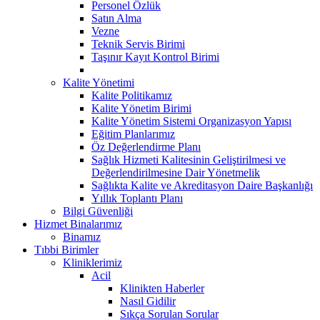
Personel Özlük
Satın Alma
Vezne
Teknik Servis Birimi
Taşınır Kayıt Kontrol Birimi
Kalite Yönetimi
Kalite Politikamız
Kalite Yönetim Birimi
Kalite Yönetim Sistemi Organizasyon Yapısı
Eğitim Planlarımız
Öz Değerlendirme Planı
Sağlık Hizmeti Kalitesinin Geliştirilmesi ve
Değerlendirilmesine Dair Yönetmelik
Sağlıkta Kalite ve Akreditasyon Daire Başkanlığı
Yıllık Toplantı Planı
Bilgi Güvenliği
Hizmet Binalarımız
Binamız
Tıbbi Birimler
Kliniklerimiz
Acil
Klinikten Haberler
Nasıl Gidilir
Sıkça Sorulan Sorular