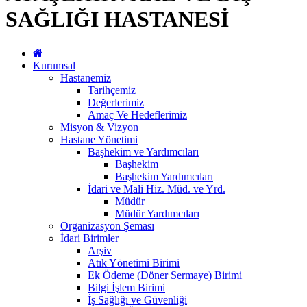
SAĞLIĞI HASTANESİ
Kurumsal
Hastanemiz
Tarihçemiz
Değerlerimiz
Amaç Ve Hedeflerimiz
Misyon & Vizyon
Hastane Yönetimi
Başhekim ve Yardımcıları
Başhekim
Başhekim Yardımcıları
İdari ve Mali Hiz. Müd. ve Yrd.
Müdür
Müdür Yardımcıları
Organizasyon Şeması
İdari Birimler
Arşiv
Atık Yönetimi Birimi
Ek Ödeme (Döner Sermaye) Birimi
Bilgi İşlem Birimi
İş Sağlığı ve Güvenliği