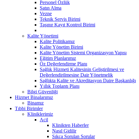
Personel Özlük
Satın Alma
Vezne
Teknik Servis Birimi
Taşınır Kayıt Kontrol Birimi
Kalite Yönetimi
Kalite Politikamız
Kalite Yönetim Birimi
Kalite Yönetim Sistemi Organizasyon Yapısı
Eğitim Planlarımız
Öz Değerlendirme Planı
Sağlık Hizmeti Kalitesinin Geliştirilmesi ve
Değerlendirilmesine Dair Yönetmelik
Sağlıkta Kalite ve Akreditasyon Daire Başkanlığı
Yıllık Toplantı Planı
Bilgi Güvenliği
Hizmet Binalarımız
Binamız
Tıbbi Birimler
Kliniklerimiz
Acil
Klinikten Haberler
Nasıl Gidilir
Sıkça Sorulan Sorular