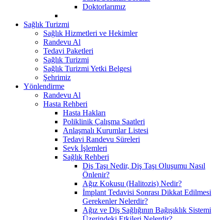
Doktorlarımız
Sağlık Turizmi
Sağlık Hizmetleri ve Hekimler
Randevu Al
Tedavi Paketleri
Sağlık Turizmi
Sağlık Turizmi Yetki Belgesi
Şehrimiz
Yönlendirme
Randevu Al
Hasta Rehberi
Hasta Hakları
Poliklinik Çalışma Saatleri
Anlaşmalı Kurumlar Listesi
Tedavi Randevu Süreleri
Sevk İşlemleri
Sağlık Rehberi
Diş Taşı Nedir, Diş Taşı Oluşumu Nasıl
Önlenir?
Ağız Kokusu (Halitozis) Nedir?
İmplant Tedavisi Sonrası Dikkat Edilmesi
Gerekenler Nelerdir?
Ağız ve Diş Sağlığının Bağışıklık Sistemi
Üzerindeki Etkileri Nelerdir?