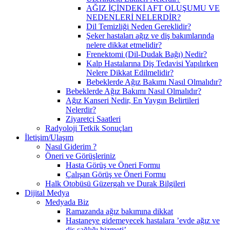
AĞIZ İÇİNDEKİ AFT OLUŞUMU VE
NEDENLERİ NELERDİR?
Dil Temizliği Neden Gereklidir?
Şeker hastaları ağız ve diş bakımlarında
nelere dikkat etmelidir?
Frenektomi (Dil-Dudak Bağı) Nedir?
Kalp Hastalarına Diş Tedavisi Yapılırken
Nelere Dikkat Edilmelidir?
Bebeklerde Ağız Bakımı Nasıl Olmalıdır?
Bebeklerde Ağız Bakımı Nasıl Olmalıdır?
Ağız Kanseri Nedir, En Yaygın Belirtileri
Nelerdir?
Ziyaretçi Saatleri
Radyoloji Tetkik Sonuçları
İletişim/Ulaşım
Nasıl Giderim ?
Öneri ve Görüşleriniz
Hasta Görüş ve Öneri Formu
Çalışan Görüş ve Öneri Formu
Halk Otobüsü Güzergah ve Durak Bilgileri
Dijital Medya
Medyada Biz
Ramazanda ağız bakımına dikkat
Hastaneye gidemeyecek hastalara ’evde ağız ve
diş sağlığı hizmeti’