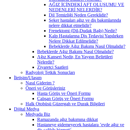
AĞIZ İÇİNDEKİ AFT OLUŞUMU VE
NEDENLERİ NELERDİR?
Dil Temizliği Neden Gereklidir?
Şeker hastaları ağız ve diş bakımlarında
nelere dikkat etmelidir?
Frenektomi (Dil-Dudak Bağı) Nedir?
Kalp Hastalarına Diş Tedavisi Yapılırken
Nelere Dikkat Edilmelidir?
Bebeklerde Ağız Bakımı Nasıl Olmalıdır?
Bebeklerde Ağız Bakımı Nasıl Olmalıdır?
Ağız Kanseri Nedir, En Yaygın Belirtileri
Nelerdir?
Ziyaretçi Saatleri
Radyoloji Tetkik Sonuçları
İletişim/Ulaşım
Nasıl Giderim ?
Öneri ve Görüşleriniz
Hasta Görüş ve Öneri Formu
Çalışan Görüş ve Öneri Formu
Halk Otobüsü Güzergah ve Durak Bilgileri
Dijital Medya
Medyada Biz
Ramazanda ağız bakımına dikkat
Hastaneye gidemeyecek hastalara ’evde ağız ve
diş sağlığı hizmeti’