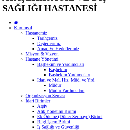
SAĞLIĞI HASTANESİ
Kurumsal
Hastanemiz
Tarihçemiz
Değerlerimiz
Amaç Ve Hedeflerimiz
Misyon & Vizyon
Hastane Yönetimi
Başhekim ve Yardımcıları
Başhekim
Başhekim Yardımcıları
İdari ve Mali Hiz. Müd. ve Yrd.
Müdür
Müdür Yardımcıları
Organizasyon Şeması
İdari Birimler
Arşiv
Atık Yönetimi Birimi
Ek Ödeme (Döner Sermaye) Birimi
Bilgi İşlem Birimi
İş Sağlığı ve Güvenliği