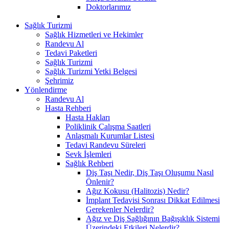
Doktorlarımız
Sağlık Turizmi
Sağlık Hizmetleri ve Hekimler
Randevu Al
Tedavi Paketleri
Sağlık Turizmi
Sağlık Turizmi Yetki Belgesi
Şehrimiz
Yönlendirme
Randevu Al
Hasta Rehberi
Hasta Hakları
Poliklinik Çalışma Saatleri
Anlaşmalı Kurumlar Listesi
Tedavi Randevu Süreleri
Sevk İşlemleri
Sağlık Rehberi
Diş Taşı Nedir, Diş Taşı Oluşumu Nasıl
Önlenir?
Ağız Kokusu (Halitozis) Nedir?
İmplant Tedavisi Sonrası Dikkat Edilmesi
Gerekenler Nelerdir?
Ağız ve Diş Sağlığının Bağışıklık Sistemi
Üzerindeki Etkileri Nelerdir?