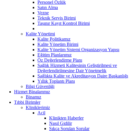
Personel Özlük
Satın Alma
Vezne
Teknik Servis Birimi
Taşınır Kayıt Kontrol Birimi
Kalite Yönetimi
Kalite Politikamız
Kalite Yönetim Birimi
Kalite Yönetim Sistemi Organizasyon Yapısı
Eğitim Planlarımız
Öz Değerlendirme Planı
Sağlık Hizmeti Kalitesinin Geliştirilmesi ve
Değerlendirilmesine Dair Yönetmelik
Sağlıkta Kalite ve Akreditasyon Daire Başkanlığı
Yıllık Toplantı Planı
Bilgi Güvenliği
Hizmet Binalarımız
Binamız
Tıbbi Birimler
Kliniklerimiz
Acil
Klinikten Haberler
Nasıl Gidilir
Sıkça Sorulan Sorular