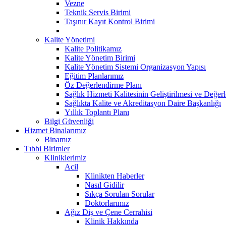
Vezne
Teknik Servis Birimi
Taşınır Kayıt Kontrol Birimi
Kalite Yönetimi
Kalite Politikamız
Kalite Yönetim Birimi
Kalite Yönetim Sistemi Organizasyon Yapısı
Eğitim Planlarımız
Öz Değerlendirme Planı
Sağlık Hizmeti Kalitesinin Geliştirilmesi ve Değer
Sağlıkta Kalite ve Akreditasyon Daire Başkanlığı
Yıllık Toplantı Planı
Bilgi Güvenliği
Hizmet Binalarımız
Binamız
Tıbbi Birimler
Kliniklerimiz
Acil
Klinikten Haberler
Nasıl Gidilir
Sıkça Sorulan Sorular
Doktorlarımız
Ağız Diş ve Çene Cerrahisi
Klinik Hakkında