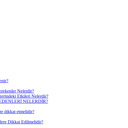
enir?
erekenler Nelerdir?
erindeki Etkileri Nelerdir?
EDENLERİ NELERDİR?
re dikkat etmelidir?
lere Dikkat Edilmelidir?