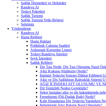
Sağlık Hizmetleri ve Hekimler
Randevu Al
Tedavi Paketleri
Sağlık Turizmi
Sağlık Turizmi Yetki Belgesi
Şehrimiz
Yönlendirme
Randevu Al
Hasta Rehberi
Hasta Hakları
Poliklinik Çalışma Saatleri
Anlaşmalı Kurumlar Listesi
Tedavi Randevu Süreleri
Sevk İşlemleri
Sağlık Rehberi
Diş Taşı Nedir, Diş Taşı Oluşumu Nasıl Önl
Ağız Kokusu (Halitozis) Nedir?
İmplant Tedavisi Sonrası Dikkat Edilmesi G
Ağız ve Diş Sağlığının Bağışıklık Sistemi Üz
AĞIZ İÇİNDEKİ AFT OLUŞUMU VE N
Dil Temizliği Neden Gereklidir?
Şeker hastaları ağız ve diş bakımlarında nele
Frenektomi (Dil-Dudak Bağı) Nedir?
Kalp Hastalarına Diş Tedavisi Yapılırken Ne
Bebeklerde Ağız Bakımı Nasıl Olmalıdır?