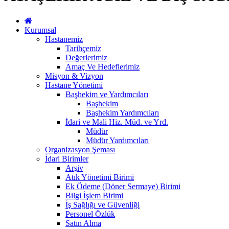
Kurumsal
Hastanemiz
Tarihçemiz
Değerlerimiz
Amaç Ve Hedeflerimiz
Misyon & Vizyon
Hastane Yönetimi
Başhekim ve Yardımcıları
Başhekim
Başhekim Yardımcıları
İdari ve Mali Hiz. Müd. ve Yrd.
Müdür
Müdür Yardımcıları
Organizasyon Şeması
İdari Birimler
Arşiv
Atık Yönetimi Birimi
Ek Ödeme (Döner Sermaye) Birimi
Bilgi İşlem Birimi
İş Sağlığı ve Güvenliği
Personel Özlük
Satın Alma