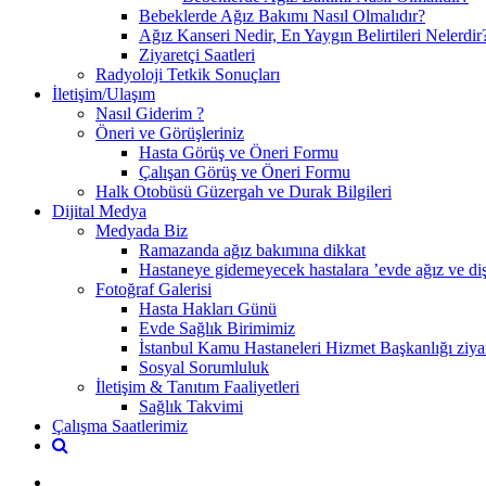
Bebeklerde Ağız Bakımı Nasıl Olmalıdır?
Ağız Kanseri Nedir, En Yaygın Belirtileri Nelerdir
Ziyaretçi Saatleri
Radyoloji Tetkik Sonuçları
İletişim/Ulaşım
Nasıl Giderim ?
Öneri ve Görüşleriniz
Hasta Görüş ve Öneri Formu
Çalışan Görüş ve Öneri Formu
Halk Otobüsü Güzergah ve Durak Bilgileri
Dijital Medya
Medyada Biz
Ramazanda ağız bakımına dikkat
Hastaneye gidemeyecek hastalara ’evde ağız ve diş 
Fotoğraf Galerisi
Hasta Hakları Günü
Evde Sağlık Birimimiz
İstanbul Kamu Hastaneleri Hizmet Başkanlığı ziyar
Sosyal Sorumluluk
İletişim & Tanıtım Faaliyetleri
Sağlık Takvimi
Çalışma Saatlerimiz