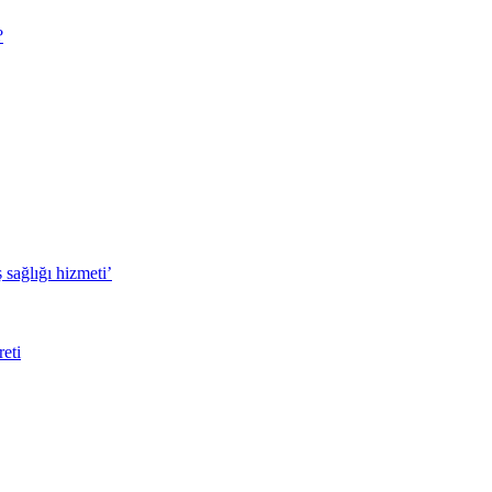
?
sağlığı hizmeti’
eti