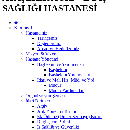
SAĞLIĞI HASTANESİ
Kurumsal
Hastanemiz
Tarihçemiz
Değerlerimiz
Amaç Ve Hedeflerimiz
Misyon & Vizyon
Hastane Yönetimi
Başhekim ve Yardımcıları
Başhekim
Başhekim Yardımcıları
İdari ve Mali Hiz. Müd. ve Yrd.
Müdür
Müdür Yardımcıları
Organizasyon Şeması
İdari Birimler
Arşiv
Atık Yönetimi Birimi
Ek Ödeme (Döner Sermaye) Birimi
Bilgi İşlem Birimi
İş Sağlığı ve Güvenliği