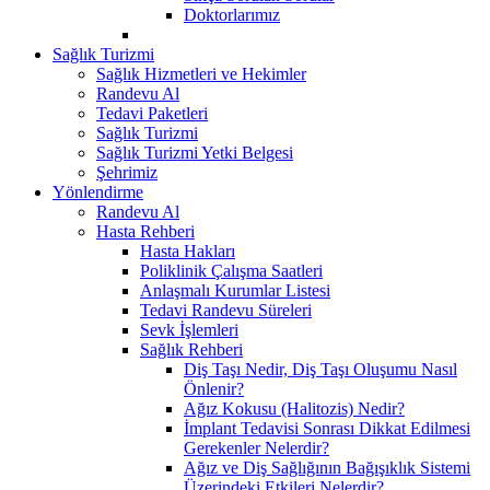
Doktorlarımız
Sağlık Turizmi
Sağlık Hizmetleri ve Hekimler
Randevu Al
Tedavi Paketleri
Sağlık Turizmi
Sağlık Turizmi Yetki Belgesi
Şehrimiz
Yönlendirme
Randevu Al
Hasta Rehberi
Hasta Hakları
Poliklinik Çalışma Saatleri
Anlaşmalı Kurumlar Listesi
Tedavi Randevu Süreleri
Sevk İşlemleri
Sağlık Rehberi
Diş Taşı Nedir, Diş Taşı Oluşumu Nasıl
Önlenir?
Ağız Kokusu (Halitozis) Nedir?
İmplant Tedavisi Sonrası Dikkat Edilmesi
Gerekenler Nelerdir?
Ağız ve Diş Sağlığının Bağışıklık Sistemi
Üzerindeki Etkileri Nelerdir?