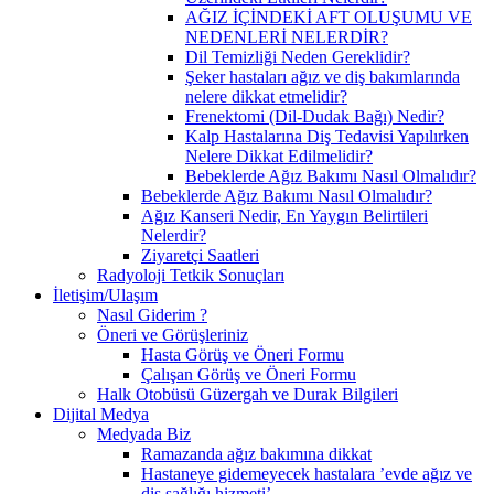
AĞIZ İÇİNDEKİ AFT OLUŞUMU VE
NEDENLERİ NELERDİR?
Dil Temizliği Neden Gereklidir?
Şeker hastaları ağız ve diş bakımlarında
nelere dikkat etmelidir?
Frenektomi (Dil-Dudak Bağı) Nedir?
Kalp Hastalarına Diş Tedavisi Yapılırken
Nelere Dikkat Edilmelidir?
Bebeklerde Ağız Bakımı Nasıl Olmalıdır?
Bebeklerde Ağız Bakımı Nasıl Olmalıdır?
Ağız Kanseri Nedir, En Yaygın Belirtileri
Nelerdir?
Ziyaretçi Saatleri
Radyoloji Tetkik Sonuçları
İletişim/Ulaşım
Nasıl Giderim ?
Öneri ve Görüşleriniz
Hasta Görüş ve Öneri Formu
Çalışan Görüş ve Öneri Formu
Halk Otobüsü Güzergah ve Durak Bilgileri
Dijital Medya
Medyada Biz
Ramazanda ağız bakımına dikkat
Hastaneye gidemeyecek hastalara ’evde ağız ve
diş sağlığı hizmeti’