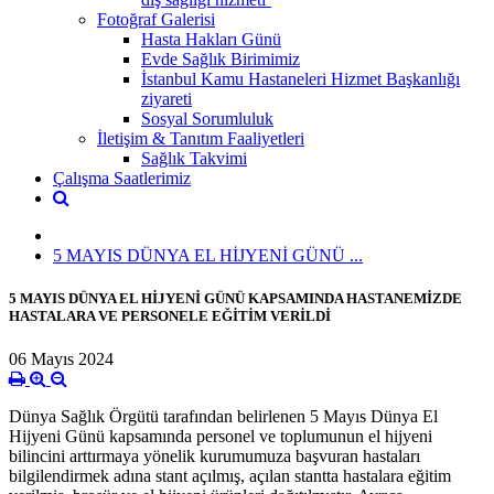
Fotoğraf Galerisi
Hasta Hakları Günü
Evde Sağlık Birimimiz
İstanbul Kamu Hastaneleri Hizmet Başkanlığı
ziyareti
Sosyal Sorumluluk
İletişim & Tanıtım Faaliyetleri
Sağlık Takvimi
Çalışma Saatlerimiz
5 MAYIS DÜNYA EL HİJYENİ GÜNÜ ...
5 MAYIS DÜNYA EL HİJYENİ GÜNÜ KAPSAMINDA HASTANEMİZDE
HASTALARA VE PERSONELE EĞİTİM VERİLDİ
06 Mayıs 2024
Dünya Sağlık Örgütü tarafından belirlenen 5 Mayıs Dünya El
Hijyeni Günü kapsamında personel ve toplumunun el hijyeni
bilincini arttırmaya yönelik kurumumuza başvuran hastaları
bilgilendirmek adına stant açılmış, açılan stantta hastalara eğitim