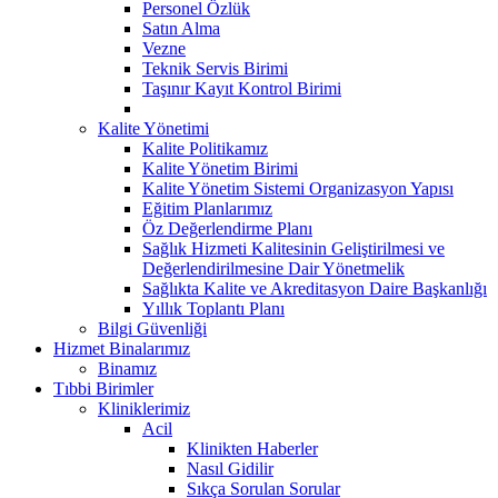
Personel Özlük
Satın Alma
Vezne
Teknik Servis Birimi
Taşınır Kayıt Kontrol Birimi
Kalite Yönetimi
Kalite Politikamız
Kalite Yönetim Birimi
Kalite Yönetim Sistemi Organizasyon Yapısı
Eğitim Planlarımız
Öz Değerlendirme Planı
Sağlık Hizmeti Kalitesinin Geliştirilmesi ve
Değerlendirilmesine Dair Yönetmelik
Sağlıkta Kalite ve Akreditasyon Daire Başkanlığı
Yıllık Toplantı Planı
Bilgi Güvenliği
Hizmet Binalarımız
Binamız
Tıbbi Birimler
Kliniklerimiz
Acil
Klinikten Haberler
Nasıl Gidilir
Sıkça Sorulan Sorular