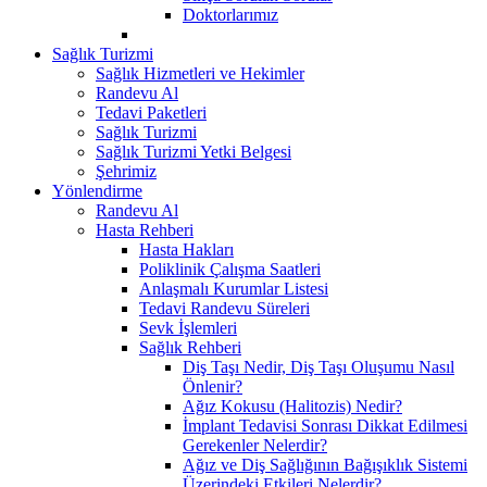
Doktorlarımız
Sağlık Turizmi
Sağlık Hizmetleri ve Hekimler
Randevu Al
Tedavi Paketleri
Sağlık Turizmi
Sağlık Turizmi Yetki Belgesi
Şehrimiz
Yönlendirme
Randevu Al
Hasta Rehberi
Hasta Hakları
Poliklinik Çalışma Saatleri
Anlaşmalı Kurumlar Listesi
Tedavi Randevu Süreleri
Sevk İşlemleri
Sağlık Rehberi
Diş Taşı Nedir, Diş Taşı Oluşumu Nasıl
Önlenir?
Ağız Kokusu (Halitozis) Nedir?
İmplant Tedavisi Sonrası Dikkat Edilmesi
Gerekenler Nelerdir?
Ağız ve Diş Sağlığının Bağışıklık Sistemi
Üzerindeki Etkileri Nelerdir?