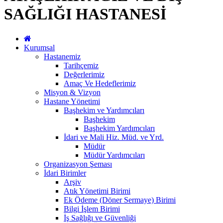
SAĞLIĞI HASTANESİ
Kurumsal
Hastanemiz
Tarihçemiz
Değerlerimiz
Amaç Ve Hedeflerimiz
Misyon & Vizyon
Hastane Yönetimi
Başhekim ve Yardımcıları
Başhekim
Başhekim Yardımcıları
İdari ve Mali Hiz. Müd. ve Yrd.
Müdür
Müdür Yardımcıları
Organizasyon Şeması
İdari Birimler
Arşiv
Atık Yönetimi Birimi
Ek Ödeme (Döner Sermaye) Birimi
Bilgi İşlem Birimi
İş Sağlığı ve Güvenliği