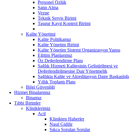
Personel Özlük
Satın Alma
Vezne
Teknik Servis Birimi
Taşınır Kayıt Kontrol Birimi
Kalite Yönetimi
Kalite Politikamız
Kalite Yönetim Birimi
Kalite Yönetim Sistemi Organizasyon Yapısı
Eğitim Planlarımız
Öz Değerlendirme Planı
Sağlık Hizmeti Kalitesinin Geliştirilmesi ve
Değerlendirilmesine Dair Yönetmelik
Sağlıkta Kalite ve Akreditasyon Daire Başkanlığı
Yıllık Toplantı Planı
Bilgi Güvenliği
Hizmet Binalarımız
Binamız
Tıbbi Birimler
Kliniklerimiz
Acil
Klinikten Haberler
Nasıl Gidilir
Sıkça Sorulan Sorular