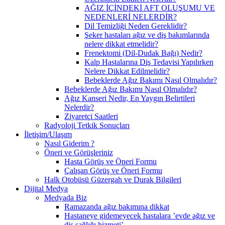
AĞIZ İÇİNDEKİ AFT OLUŞUMU VE
NEDENLERİ NELERDİR?
Dil Temizliği Neden Gereklidir?
Şeker hastaları ağız ve diş bakımlarında
nelere dikkat etmelidir?
Frenektomi (Dil-Dudak Bağı) Nedir?
Kalp Hastalarına Diş Tedavisi Yapılırken
Nelere Dikkat Edilmelidir?
Bebeklerde Ağız Bakımı Nasıl Olmalıdır?
Bebeklerde Ağız Bakımı Nasıl Olmalıdır?
Ağız Kanseri Nedir, En Yaygın Belirtileri
Nelerdir?
Ziyaretçi Saatleri
Radyoloji Tetkik Sonuçları
İletişim/Ulaşım
Nasıl Giderim ?
Öneri ve Görüşleriniz
Hasta Görüş ve Öneri Formu
Çalışan Görüş ve Öneri Formu
Halk Otobüsü Güzergah ve Durak Bilgileri
Dijital Medya
Medyada Biz
Ramazanda ağız bakımına dikkat
Hastaneye gidemeyecek hastalara ’evde ağız ve
diş sağlığı hizmeti’